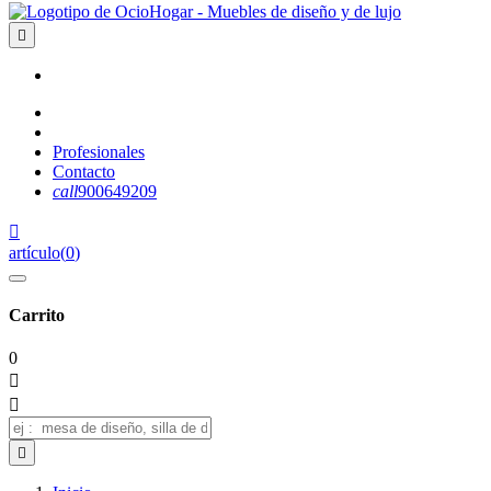

Profesionales
Contacto
call
900649209

artículo
(
0
)
Carrito
0


