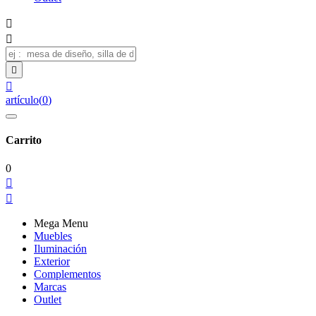




artículo
(
0
)
Carrito
0


Mega Menu
Muebles
Iluminación
Exterior
Complementos
Marcas
Outlet