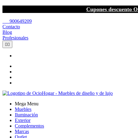
Cupones descuento O
call
900649209
Contacto
Blog
Profesionales


Mega Menu
Muebles
Iluminación
Exterior
Complementos
Marcas
Outlet