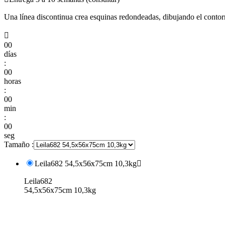
Una línea discontinua crea esquinas redondeadas, dibujando el contorn

00
días
:
00
horas
:
00
min
:
00
seg
Tamaño :
Leila682 54,5x56x75cm 10,3kg

Leila682
54,5x56x75cm 10,3kg