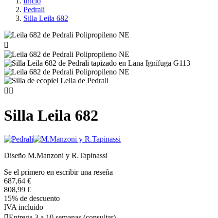
Inicio
Pedrali
Silla Leila 682



Silla Leila 682
Diseño M.Manzoni y R.Tapinassi
Se el primero en escribir una reseña
687,64 €
808,99 €
15% de descuento
IVA incluido

Entrega 3 a 10 semanas (consultar)