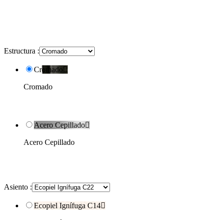
Estructura :
Cromado

Cromado
Acero Cepillado

Acero Cepillado
Asiento :
Ecopiel Ignífuga C14
