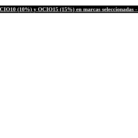
CIO10 (10%) y OCIO15 (15%) en marcas seleccionadas - C