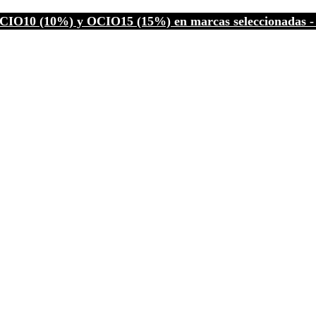
CIO10 (10%) y OCIO15 (15%) en marcas seleccionadas - C