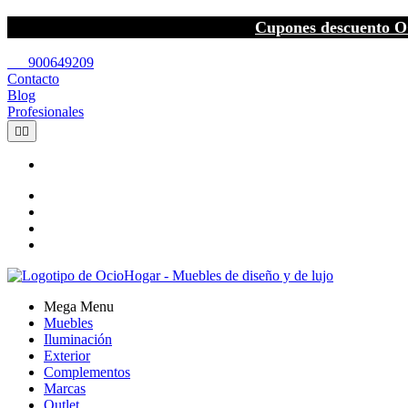
Cupones descuento O
call
900649209
Contacto
Blog
Profesionales


Mega Menu
Muebles
Iluminación
Exterior
Complementos
Marcas
Outlet