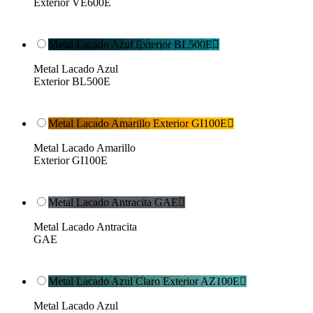
Exterior VE600E
Metal Lacado Azul Exterior BL500E

Metal Lacado Azul
Exterior BL500E
Metal Lacado Amarillo Exterior GI100E

Metal Lacado Amarillo
Exterior GI100E
Metal Lacado Antracita GAE

Metal Lacado Antracita
GAE
Metal Lacado Azul Claro Exterior AZ100E

Metal Lacado Azul