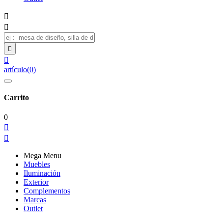




artículo
(
0
)
Carrito
0


Mega Menu
Muebles
Iluminación
Exterior
Complementos
Marcas
Outlet