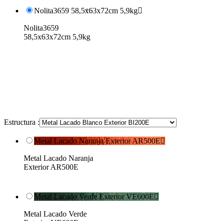
Nolita3659 58,5x63x72cm 5,9kg

Nolita3659
58,5x63x72cm 5,9kg
Estructura :
Metal Lacado Naranja Exterior AR500E

Metal Lacado Naranja
Exterior AR500E
Metal Lacado Verde Exterior VE600E

Metal Lacado Verde