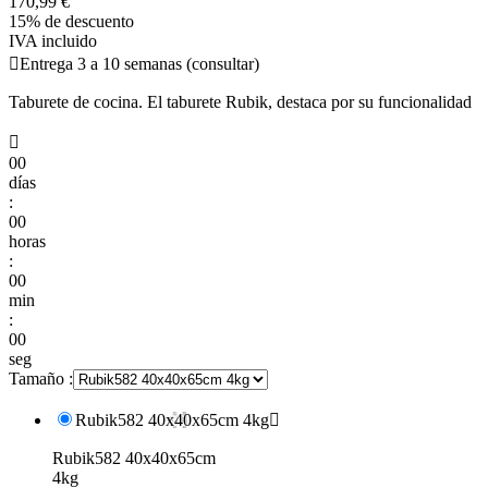
170,99 €
15% de descuento
IVA incluido

Entrega 3 a 10 semanas (consultar)
Taburete de cocina. El taburete Rubik, destaca por su funcionalidad

00
días
:
00
horas
:
00
min
:
00
seg
Tamaño :
Rubik582 40x40x65cm 4kg

Rubik582 40x40x65cm
4kg