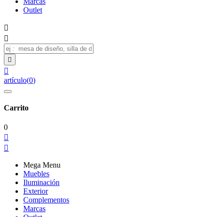
Marcas
Outlet




artículo
(
0
)
Carrito
0


Mega Menu
Muebles
Iluminación
Exterior
Complementos
Marcas