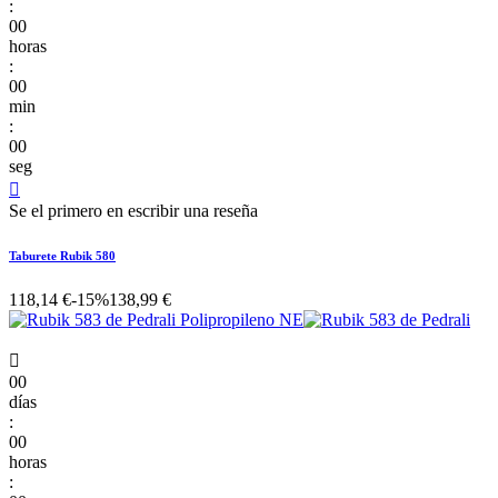
:
00
horas
:
00
min
:
00
seg

Se el primero en escribir una reseña
Taburete Rubik 580
118,14 €
-15%
138,99 €

00
días
:
00
horas
: