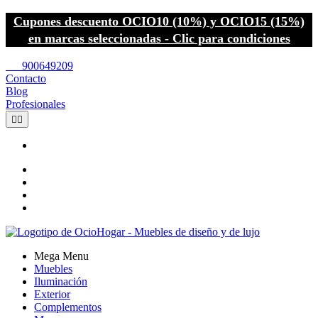
Cupones descuento OCIO10 (10%) y OCIO15 (15%)
en marcas seleccionadas - Clic para condiciones
call
900649209
Contacto
Blog
Profesionales


Mega Menu
Muebles
Iluminación
Exterior
Complementos