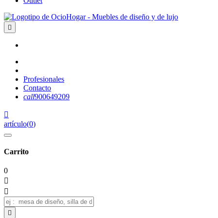
Outlet

Profesionales
Contacto
call
900649209

artículo
(
0
)
Carrito
0


