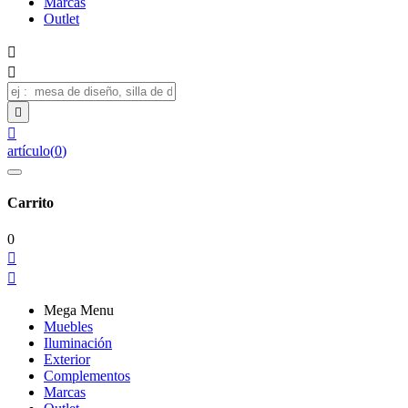
Marcas
Outlet




artículo
(
0
)
Carrito
0


Mega Menu
Muebles
Iluminación
Exterior
Complementos
Marcas