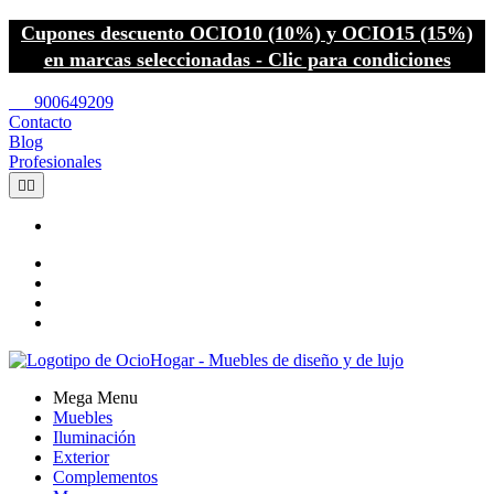
Cupones descuento OCIO10 (10%) y OCIO15 (15%)
en marcas seleccionadas - Clic para condiciones
call
900649209
Contacto
Blog
Profesionales


Mega Menu
Muebles
Iluminación
Exterior
Complementos