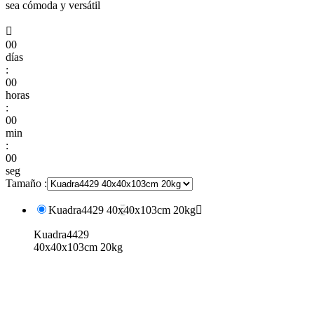
sea cómoda y versátil

00
días
:
00
horas
:
00
min
:
00
seg
Tamaño :
Kuadra4429 40x40x103cm 20kg

Kuadra4429
40x40x103cm 20kg