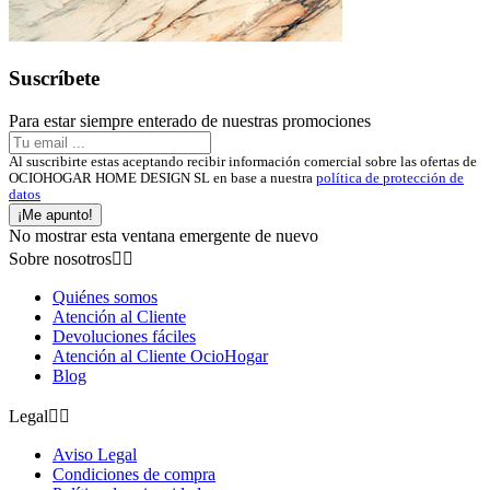
Suscríbete
Para estar siempre enterado de nuestras promociones
Al suscribirte estas aceptando recibir información comercial sobre las ofertas de
OCIOHOGAR HOME DESIGN SL en base a nuestra
política de protección de
datos
¡Me apunto!
No mostrar esta ventana emergente de nuevo
Sobre nosotros


Quiénes somos
Atención al Cliente
Devoluciones fáciles
Atención al Cliente OcioHogar
Blog
Legal


Aviso Legal
Condiciones de compra