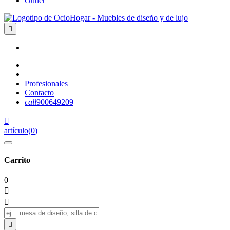
Outlet

Profesionales
Contacto
call
900649209

artículo
(
0
)
Carrito
0


