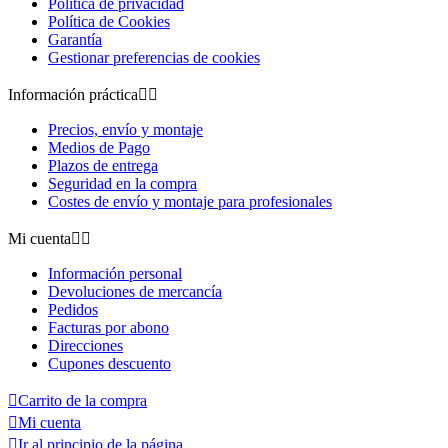
Política de privacidad
Política de Cookies
Garantía
Gestionar preferencias de cookies
Información práctica


Precios, envío y montaje
Medios de Pago
Plazos de entrega
Seguridad en la compra
Costes de envío y montaje para profesionales
Mi cuenta


Información personal
Devoluciones de mercancía
Pedidos
Facturas por abono
Direcciones
Cupones descuento

Carrito de la compra

Mi cuenta

Ir al principio de la página