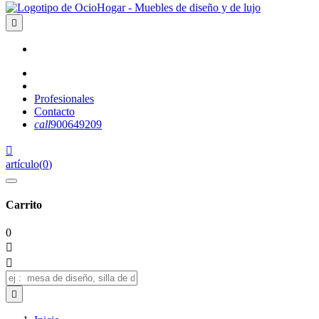

Profesionales
Contacto
call
900649209

artículo
(
0
)
Carrito
0


