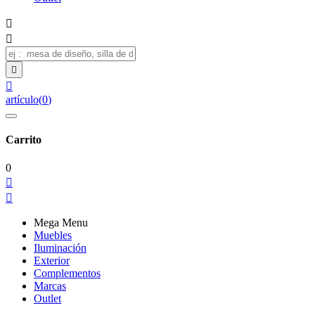




artículo
(
0
)
Carrito
0


Mega Menu
Muebles
Iluminación
Exterior
Complementos
Marcas
Outlet