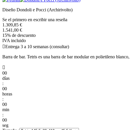
Diseño Dondoli e Pocci (Archirivolto)
Se el primero en escribir una reseña
1.309,85 €
1.541,00 €
15% de descuento
IVA incluido

Entrega 3 a 10 semanas (consultar)
Barra de bar. Tetris es una barra de bar modular en polietileno blanco,

00
días
:
00
horas
:
00
min
:
00
seg