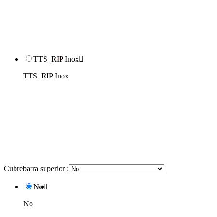
TTS_RIP Inox

TTS_RIP Inox
Cubrebarra superior :
No

No