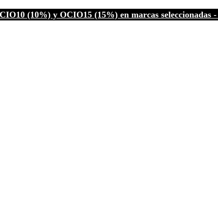
CIO10 (10%) y OCIO15 (15%) en marcas seleccionadas - C