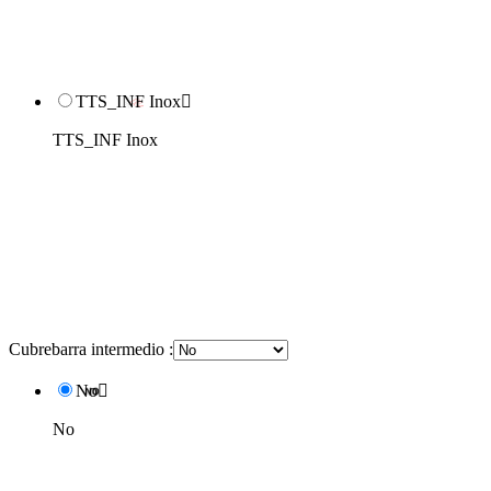
TTS_INF Inox

TTS_INF Inox
Cubrebarra intermedio :
No

No