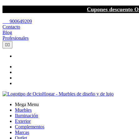
Cupones descuento O
call
900649209
Contacto
Blog
Profesionales


Mega Menu
Muebles
Iluminación
Exterior
Complementos
Marcas
Outlet