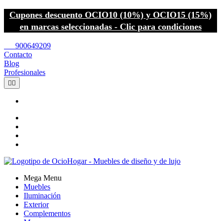
Cupones descuento OCIO10 (10%) y OCIO15 (15%)
en marcas seleccionadas - Clic para condiciones
call
900649209
Contacto
Blog
Profesionales


Mega Menu
Muebles
Iluminación
Exterior
Complementos