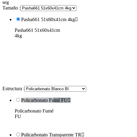
seg
Tamaño :
Pasha661 51x60x41cm 4kg

Pasha661 51x60x41cm
4kg
Estructura :
Policarbonato Fumé FU

Policarbonato Fumé
FU
Policarbonato Transparente TR
