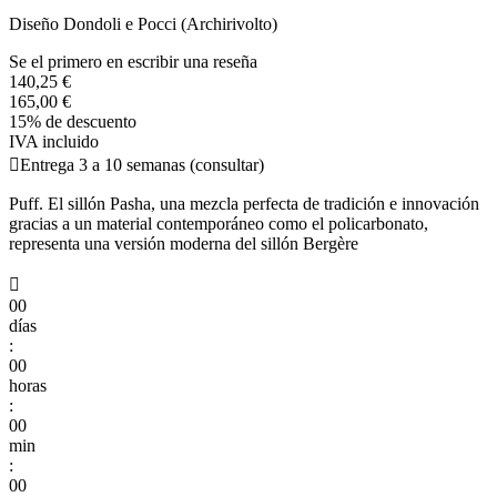
Diseño Dondoli e Pocci (Archirivolto)
Se el primero en escribir una reseña
140,25 €
165,00 €
15% de descuento
IVA incluido

Entrega 3 a 10 semanas (consultar)
Puff. El sillón Pasha, una mezcla perfecta de tradición e innovación
gracias a un material contemporáneo como el policarbonato,
representa una versión moderna del sillón Bergère

00
días
:
00
horas
:
00
min
:
00