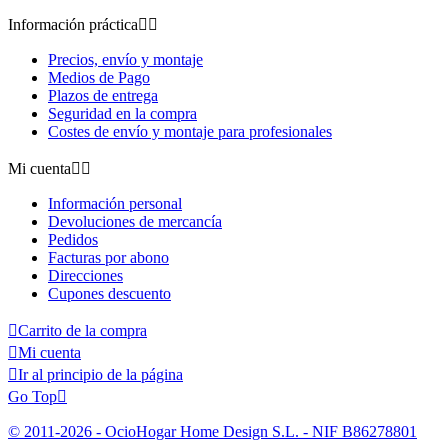
Información práctica


Precios, envío y montaje
Medios de Pago
Plazos de entrega
Seguridad en la compra
Costes de envío y montaje para profesionales
Mi cuenta


Información personal
Devoluciones de mercancía
Pedidos
Facturas por abono
Direcciones
Cupones descuento

Carrito de la compra

Mi cuenta

Ir al principio de la página
Go Top

© 2011-2026 - OcioHogar Home Design S.L. - NIF B86278801