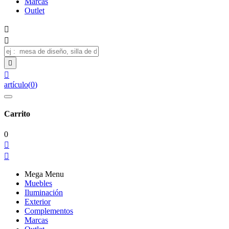
Marcas
Outlet




artículo
(
0
)
Carrito
0


Mega Menu
Muebles
Iluminación
Exterior
Complementos
Marcas