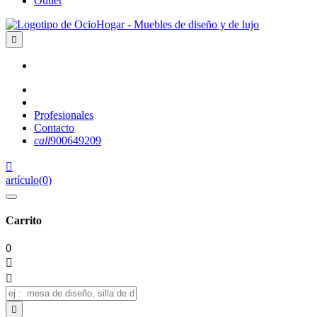
Outlet

Profesionales
Contacto
call
900649209

artículo
(
0
)
Carrito
0


