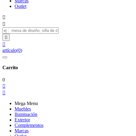
Marcas
Outlet




artículo
(
0
)
Carrito
0


Mega Menu
Muebles
Iluminación
Exterior
Complementos
Marcas