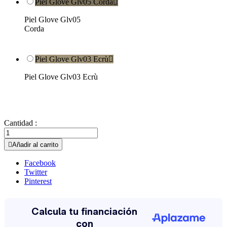
Piel Glove Glv05 Corda

Piel Glove Glv05
Corda
Piel Glove Glv03 Ecrù

Piel Glove Glv03 Ecrù
Cantidad :

Añadir al carrito
Facebook
Twitter
Pinterest