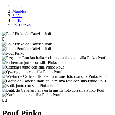
Inicio
Muebles
Salón
Puffs
Pouf Pinko



Pouf Pinko