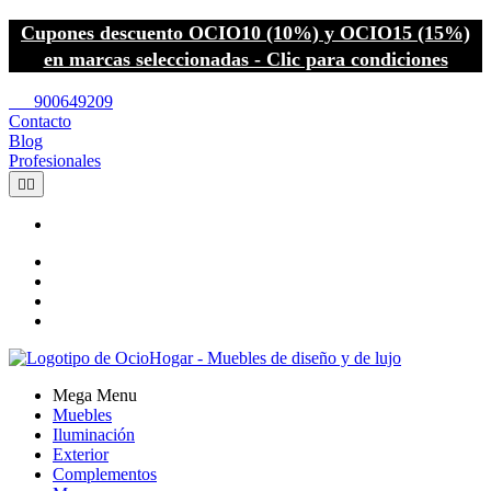
Cupones descuento OCIO10 (10%) y OCIO15 (15%)
en marcas seleccionadas - Clic para condiciones
call
900649209
Contacto
Blog
Profesionales


Mega Menu
Muebles
Iluminación
Exterior
Complementos