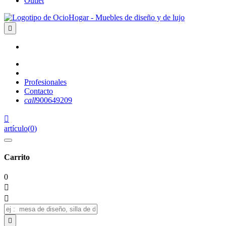
Outlet

Profesionales
Contacto
call
900649209

artículo
(
0
)
Carrito
0


