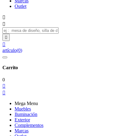
Marcas
Outlet




artículo
(
0
)
Carrito
0


Mega Menu
Muebles
Iluminación
Exterior
Complementos
Marcas