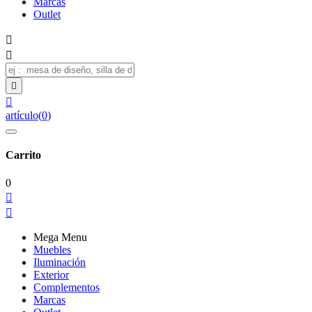
Marcas
Outlet




artículo
(
0
)
Carrito
0


Mega Menu
Muebles
Iluminación
Exterior
Complementos
Marcas