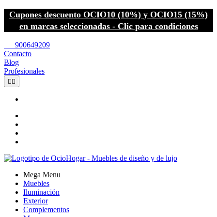
Cupones descuento OCIO10 (10%) y OCIO15 (15%)
en marcas seleccionadas - Clic para condiciones
call
900649209
Contacto
Blog
Profesionales


Mega Menu
Muebles
Iluminación
Exterior
Complementos