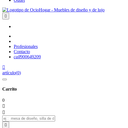
Outlet

Profesionales
Contacto
call
900649209

artículo
(
0
)
Carrito
0


