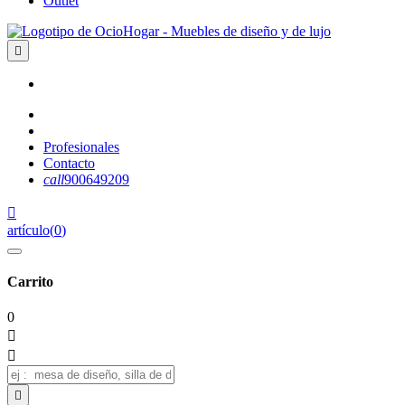
Outlet

Profesionales
Contacto
call
900649209

artículo
(
0
)
Carrito
0


