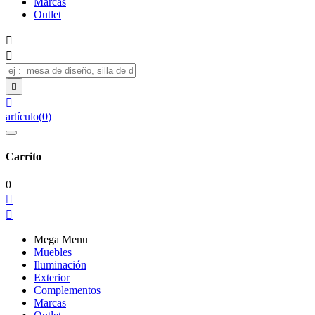
Marcas
Outlet




artículo
(
0
)
Carrito
0


Mega Menu
Muebles
Iluminación
Exterior
Complementos
Marcas