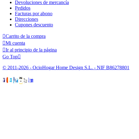
Devoluciones de mercancía
Pedidos
Facturas por abono
Direcciones
Cupones descuento

Carrito de la compra

Mi cuenta

Ir al principio de la página
Go Top

© 2011-2026 - OcioHogar Home Design S.L. - NIF B86278801