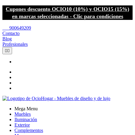
Cupones descuento OCIO10 (10%) y OCIO15 (15%)
en marcas seleccionadas - Clic para condiciones
call
900649209
Contacto
Blog
Profesionales


Mega Menu
Muebles
Iluminación
Exterior
Complementos