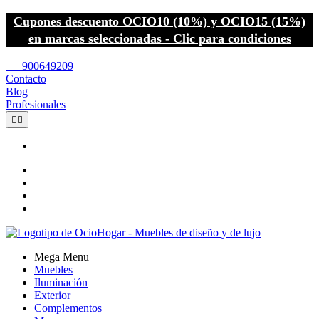
Cupones descuento OCIO10 (10%) y OCIO15 (15%)
en marcas seleccionadas - Clic para condiciones
call
900649209
Contacto
Blog
Profesionales


Mega Menu
Muebles
Iluminación
Exterior
Complementos