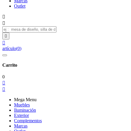
Marcas
Outlet




artículo
(
0
)
Carrito
0


Mega Menu
Muebles
Iluminación
Exterior
Complementos
Marcas