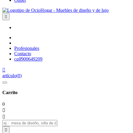
Outlet

Profesionales
Contacto
call
900649209

artículo
(
0
)
Carrito
0


