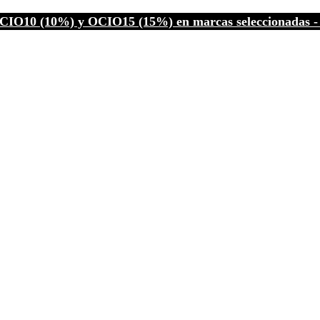
CIO10 (10%) y OCIO15 (15%) en marcas seleccionadas - C