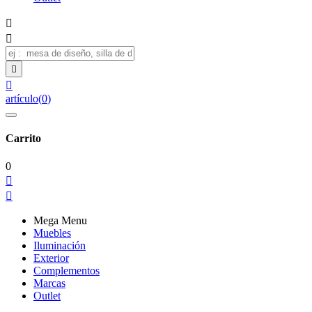




artículo
(
0
)
Carrito
0


Mega Menu
Muebles
Iluminación
Exterior
Complementos
Marcas
Outlet