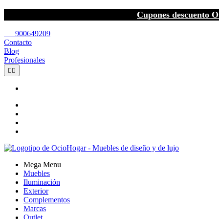
Cupones descuento O
call
900649209
Contacto
Blog
Profesionales


Mega Menu
Muebles
Iluminación
Exterior
Complementos
Marcas
Outlet