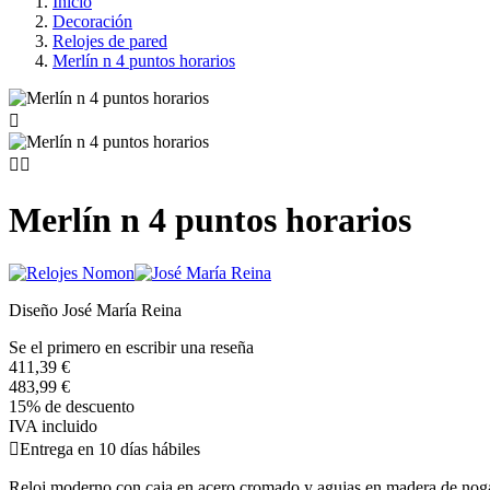
Inicio
Decoración
Relojes de pared
Merlín n 4 puntos horarios



Merlín n 4 puntos horarios
Diseño José María Reina
Se el primero en escribir una reseña
411,39 €
483,99 €
15% de descuento
IVA incluido

Entrega en 10 días hábiles
Reloj moderno con caja en acero cromado y agujas en madera de nog