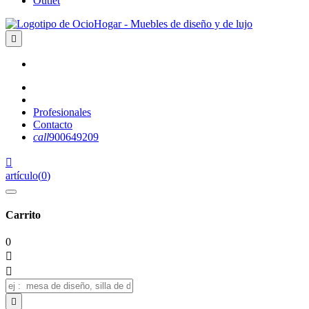
Outlet

Profesionales
Contacto
call
900649209

artículo
(
0
)
Carrito
0


