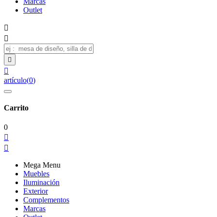
Marcas
Outlet




artículo
(
0
)
Carrito
0


Mega Menu
Muebles
Iluminación
Exterior
Complementos
Marcas