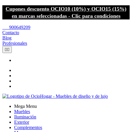
Cupones descuento OCIO10 (10%) y OCIO15 (15%)
en marcas seleccionadas - Clic para condiciones
call
900649209
Contacto
Blog
Profesionales


Mega Menu
Muebles
Iluminación
Exterior
Complementos