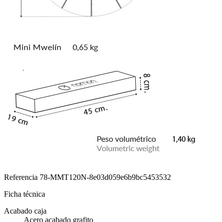
Referencia
78-MMT120N-8e03d059e6b9bc5453532
Ficha técnica
Acabado caja
Acero acabado grafito