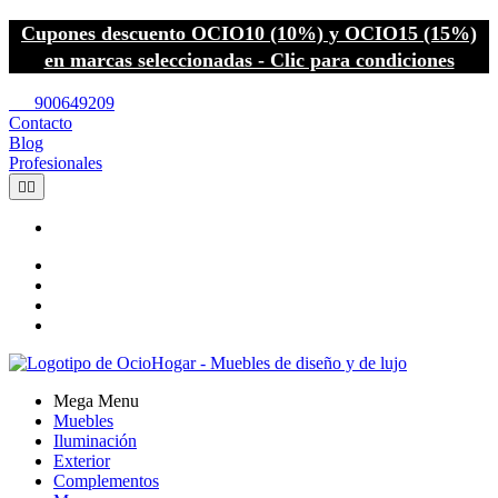
Cupones descuento OCIO10 (10%) y OCIO15 (15%)
en marcas seleccionadas - Clic para condiciones
call
900649209
Contacto
Blog
Profesionales


Mega Menu
Muebles
Iluminación
Exterior
Complementos