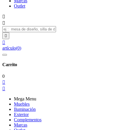
Marcas
Outlet




artículo
(
0
)
Carrito
0


Mega Menu
Muebles
Iluminación
Exterior
Complementos
Marcas