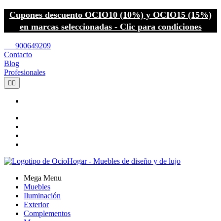
Cupones descuento OCIO10 (10%) y OCIO15 (15%)
en marcas seleccionadas - Clic para condiciones
call
900649209
Contacto
Blog
Profesionales


Mega Menu
Muebles
Iluminación
Exterior
Complementos