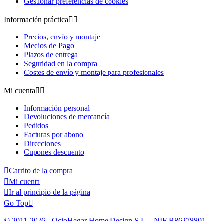
Gestionar preferencias de cookies
Información práctica


Precios, envío y montaje
Medios de Pago
Plazos de entrega
Seguridad en la compra
Costes de envío y montaje para profesionales
Mi cuenta


Información personal
Devoluciones de mercancía
Pedidos
Facturas por abono
Direcciones
Cupones descuento

Carrito de la compra

Mi cuenta

Ir al principio de la página
Go Top

© 2011-2026 - OcioHogar Home Design S.L. - NIF B86278801