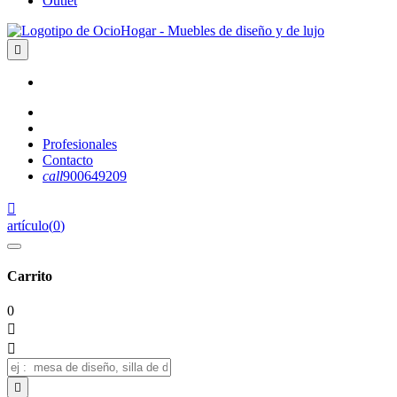
Outlet

Profesionales
Contacto
call
900649209

artículo
(
0
)
Carrito
0


