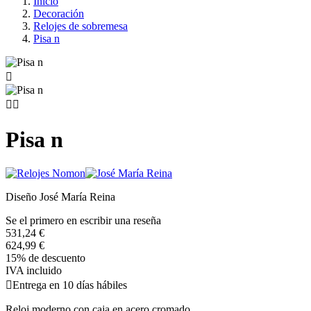
Inicio
Decoración
Relojes de sobremesa
Pisa n



Pisa n
Diseño José María Reina
Se el primero en escribir una reseña
531,24 €
624,99 €
15% de descuento
IVA incluido

Entrega en 10 días hábiles
Reloj moderno con caja en acero cromado.