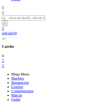




artículo
(
0
)
Carrito
0


Mega Menu
Muebles
Iluminación
Exterior
Complementos
Marcas
Outlet