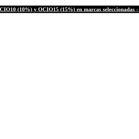
CIO10 (10%) y OCIO15 (15%) en marcas seleccionadas - C