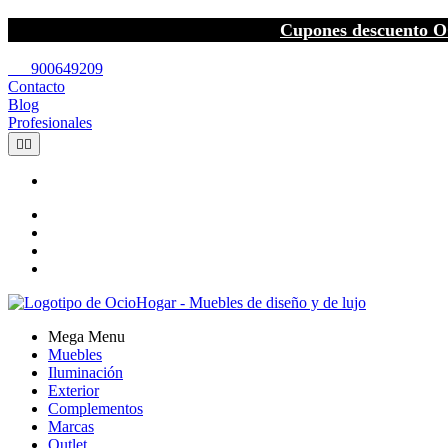
Cupones descuento O
call
900649209
Contacto
Blog
Profesionales


Mega Menu
Muebles
Iluminación
Exterior
Complementos
Marcas
Outlet