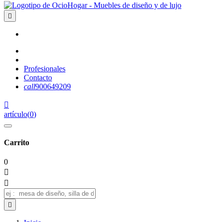

Profesionales
Contacto
call
900649209

artículo
(
0
)
Carrito
0


