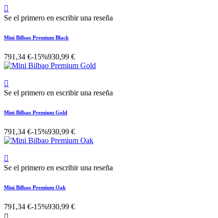

Se el primero en escribir una reseña
Mini Bilbao Premium Black
791,34 €
-15%
930,99 €

Se el primero en escribir una reseña
Mini Bilbao Premium Gold
791,34 €
-15%
930,99 €

Se el primero en escribir una reseña
Mini Bilbao Premium Oak
791,34 €
-15%
930,99 €
