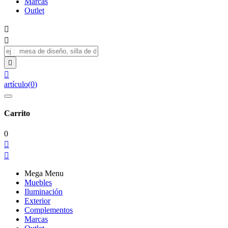
Marcas
Outlet




artículo
(
0
)
Carrito
0


Mega Menu
Muebles
Iluminación
Exterior
Complementos
Marcas