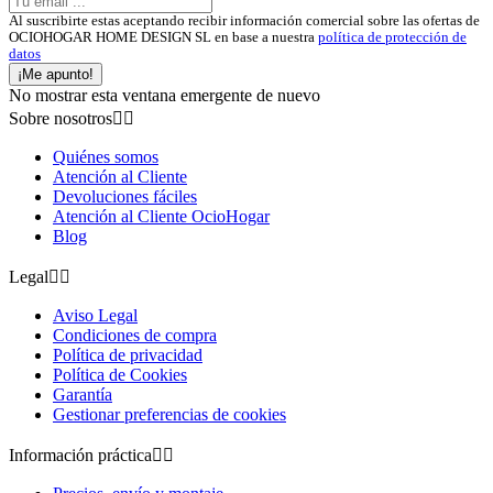
Al suscribirte estas aceptando recibir información comercial sobre las ofertas de
OCIOHOGAR HOME DESIGN SL en base a nuestra
política de protección de
datos
¡Me apunto!
No mostrar esta ventana emergente de nuevo
Sobre nosotros


Quiénes somos
Atención al Cliente
Devoluciones fáciles
Atención al Cliente OcioHogar
Blog
Legal


Aviso Legal
Condiciones de compra
Política de privacidad
Política de Cookies
Garantía
Gestionar preferencias de cookies
Información práctica

