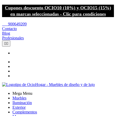
Cupones descuento OCIO10 (10%) y OCIO15 (15%)
en marcas seleccionadas - Clic para condiciones
call
900649209
Contacto
Blog
Profesionales


Mega Menu
Muebles
Iluminación
Exterior
Complementos