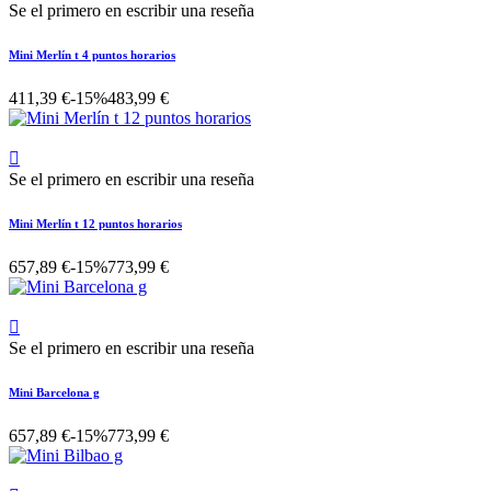
Se el primero en escribir una reseña
Mini Merlín t 4 puntos horarios
411,39 €
-15%
483,99 €

Se el primero en escribir una reseña
Mini Merlín t 12 puntos horarios
657,89 €
-15%
773,99 €

Se el primero en escribir una reseña
Mini Barcelona g
657,89 €
-15%
773,99 €