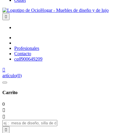
Outlet

Profesionales
Contacto
call
900649209

artículo
(
0
)
Carrito
0


