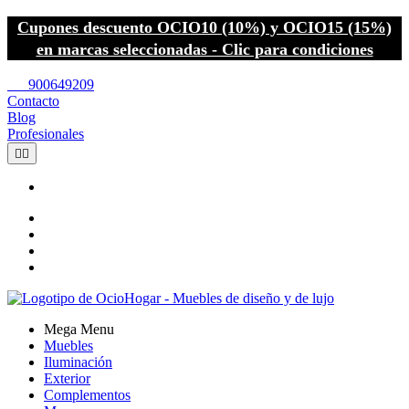
Cupones descuento OCIO10 (10%) y OCIO15 (15%)
en marcas seleccionadas - Clic para condiciones
call
900649209
Contacto
Blog
Profesionales


Mega Menu
Muebles
Iluminación
Exterior
Complementos