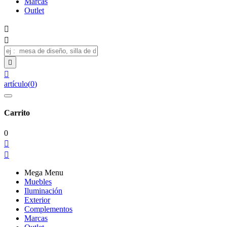
Marcas
Outlet




artículo
(
0
)
Carrito
0


Mega Menu
Muebles
Iluminación
Exterior
Complementos
Marcas