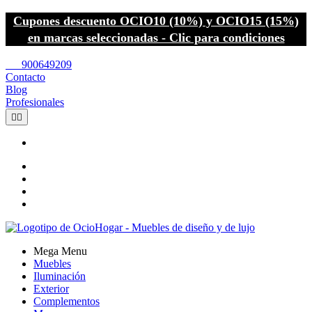
Cupones descuento OCIO10 (10%) y OCIO15 (15%)
en marcas seleccionadas - Clic para condiciones
call
900649209
Contacto
Blog
Profesionales


Mega Menu
Muebles
Iluminación
Exterior
Complementos