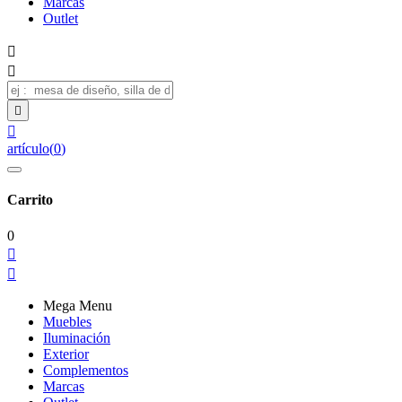
Marcas
Outlet




artículo
(
0
)
Carrito
0


Mega Menu
Muebles
Iluminación
Exterior
Complementos
Marcas