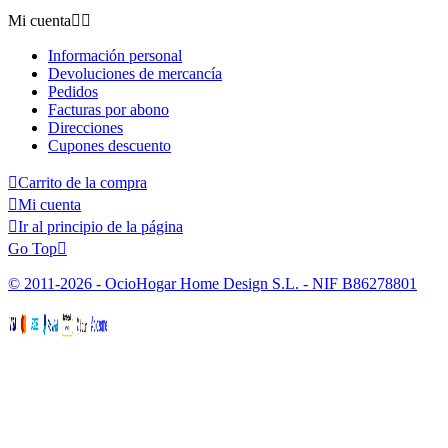
Mi cuenta


Información personal
Devoluciones de mercancía
Pedidos
Facturas por abono
Direcciones
Cupones descuento

Carrito de la compra

Mi cuenta

Ir al principio de la página
Go Top

© 2011-2026 - OcioHogar Home Design S.L. - NIF B86278801