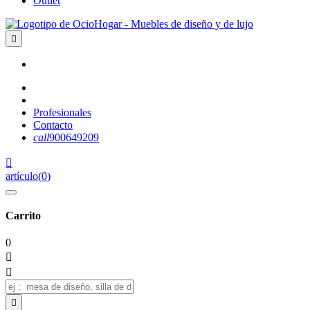
Outlet

Profesionales
Contacto
call
900649209

artículo
(
0
)
Carrito
0


