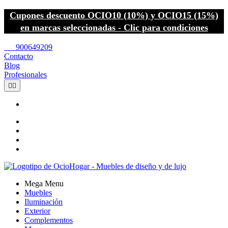
Cupones descuento OCIO10 (10%) y OCIO15 (15%)
en marcas seleccionadas - Clic para condiciones
call
900649209
Contacto
Blog
Profesionales


Mega Menu
Muebles
Iluminación
Exterior
Complementos