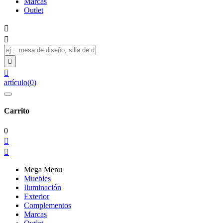
Marcas
Outlet




artículo
(
0
)
Carrito
0


Mega Menu
Muebles
Iluminación
Exterior
Complementos
Marcas