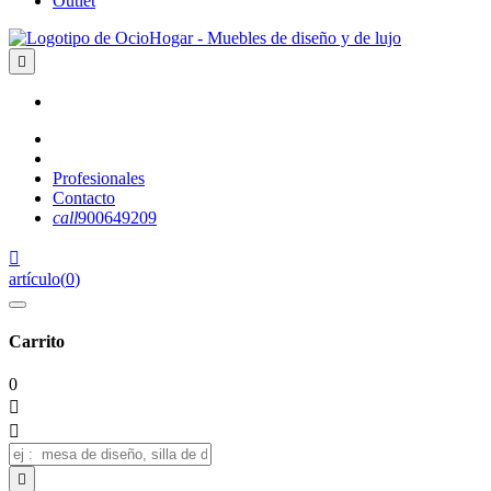
Outlet

Profesionales
Contacto
call
900649209

artículo
(
0
)
Carrito
0


