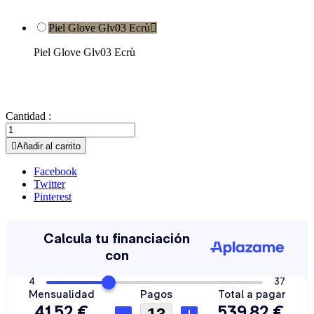
Piel Glove Glv03 Ecrù

Piel Glove Glv03 Ecrù
Cantidad :

Añadir al carrito
Facebook
Twitter
Pinterest