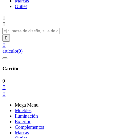
Marcas
Outlet




artículo
(
0
)
Carrito
0


Mega Menu
Muebles
Iluminación
Exterior
Complementos
Marcas