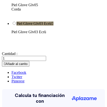
Piel Glove Glv05
Corda
Piel Glove Glv03 Ecrù

Piel Glove Glv03 Ecrù
Cantidad :

Añadir al carrito
Facebook
Twitter
Pinterest