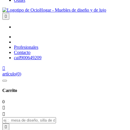
Outlet

Profesionales
Contacto
call
900649209

artículo
(
0
)
Carrito
0


