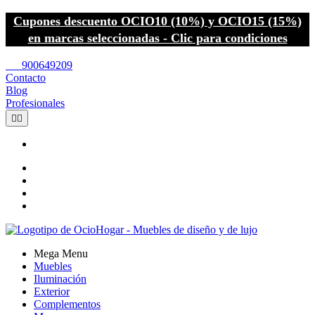
Cupones descuento OCIO10 (10%) y OCIO15 (15%)
en marcas seleccionadas - Clic para condiciones
call
900649209
Contacto
Blog
Profesionales


Mega Menu
Muebles
Iluminación
Exterior
Complementos