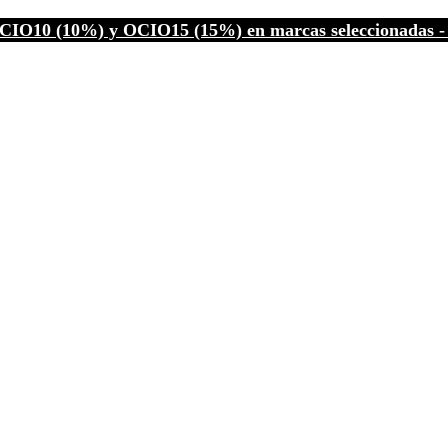
CIO10 (10%) y OCIO15 (15%) en marcas seleccionadas - C