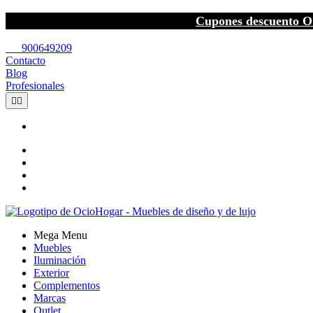
Cupones descuento O
call
900649209
Contacto
Blog
Profesionales


Mega Menu
Muebles
Iluminación
Exterior
Complementos
Marcas
Outlet