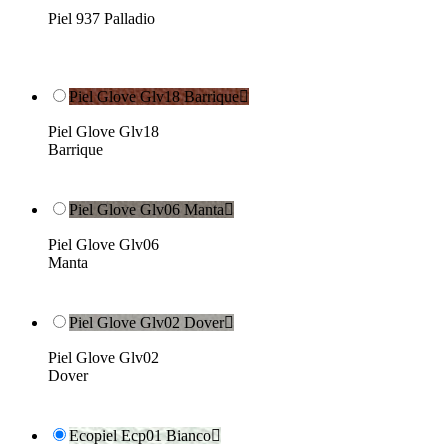
Piel 937 Palladio
Piel Glove Glv18 Barrique

Piel Glove Glv18
Barrique
Piel Glove Glv06 Manta

Piel Glove Glv06
Manta
Piel Glove Glv02 Dover

Piel Glove Glv02
Dover
Ecopiel Ecp01 Bianco
