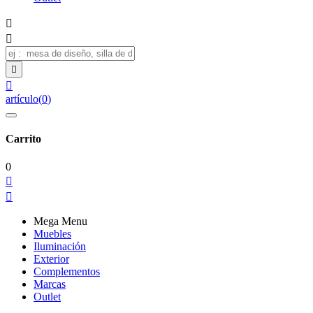




artículo
(
0
)
Carrito
0


Mega Menu
Muebles
Iluminación
Exterior
Complementos
Marcas
Outlet