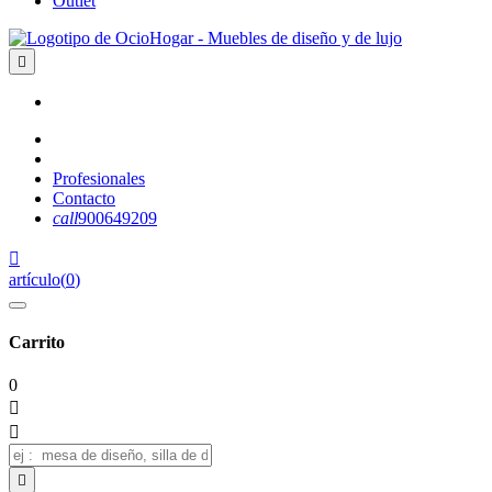
Outlet

Profesionales
Contacto
call
900649209

artículo
(
0
)
Carrito
0


