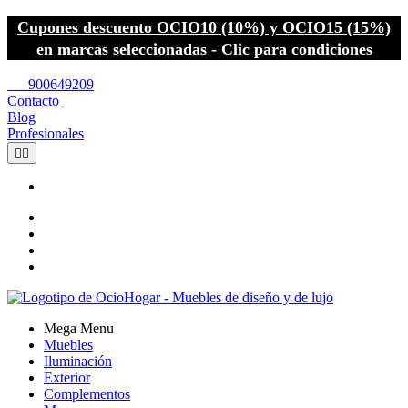
Cupones descuento OCIO10 (10%) y OCIO15 (15%)
en marcas seleccionadas - Clic para condiciones
call
900649209
Contacto
Blog
Profesionales


Mega Menu
Muebles
Iluminación
Exterior
Complementos