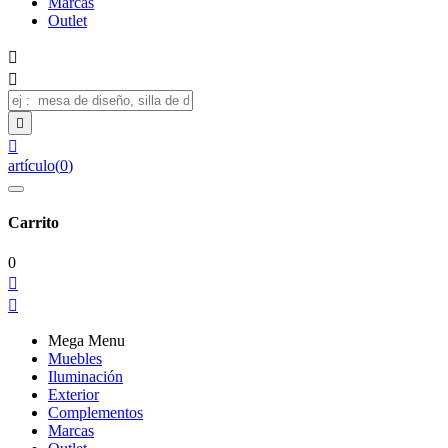
Marcas
Outlet




artículo
(
0
)
Carrito
0


Mega Menu
Muebles
Iluminación
Exterior
Complementos
Marcas