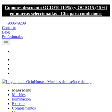
Cupones descuento OCIO10 (10%) y OCIO15 (15%)
en marcas seleccionadas - Clic para condiciones
call
900649209
Contacto
Blog
Profesionales


Mega Menu
Muebles
Iluminación
Exterior
Complementos