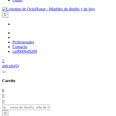
Outlet

Profesionales
Contacto
call
900649209

artículo
(
0
)
Carrito
0


