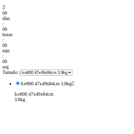

00
días
:
00
horas
:
00
min
:
00
seg
Tamaño :
Ice800 47x49x84cm 3.8kg

Ice800 47x49x84cm
3.8kg