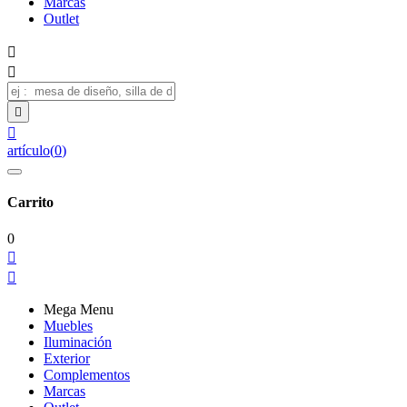
Marcas
Outlet




artículo
(
0
)
Carrito
0


Mega Menu
Muebles
Iluminación
Exterior
Complementos
Marcas