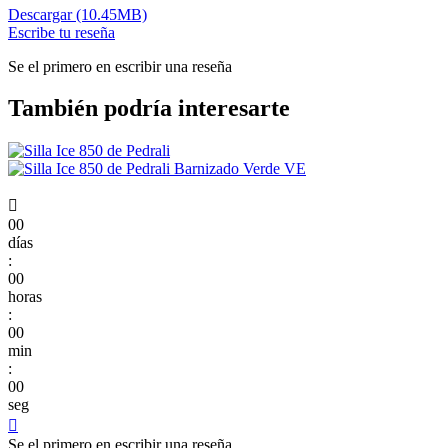
Descargar (10.45MB)
Escribe tu reseña
Se el primero en escribir una reseña
También podría interesarte

00
días
:
00
horas
:
00
min
:
00
seg

Se el primero en escribir una reseña