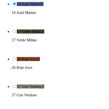
16 Azul Marino

16 Azul Marino
17 Verde Militar

17 Verde Militar
26 Rojo Arce

26 Rojo Arce
37 Gris Verdoso

37 Gris Verdoso