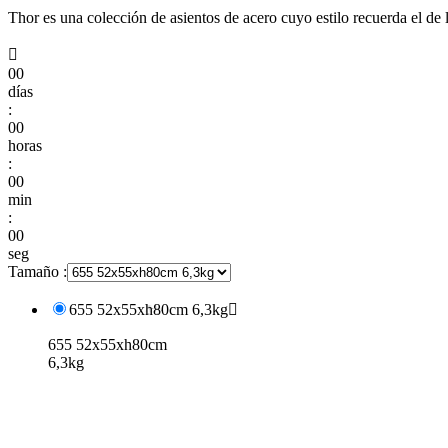
Thor es una colección de asientos de acero cuyo estilo recuerda el de 

00
días
:
00
horas
:
00
min
:
00
seg
Tamaño :
655 52x55xh80cm 6,3kg

655 52x55xh80cm
6,3kg