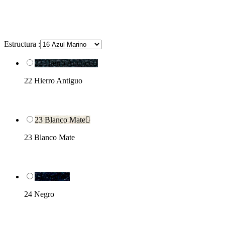
Estructura :
22 Hierro Antiguo

22 Hierro Antiguo
23 Blanco Mate

23 Blanco Mate
24 Negro

24 Negro