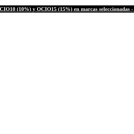
CIO10 (10%) y OCIO15 (15%) en marcas seleccionadas - C