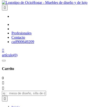

Profesionales
Contacto
call
900649209

artículo
(
0
)
Carrito
0


