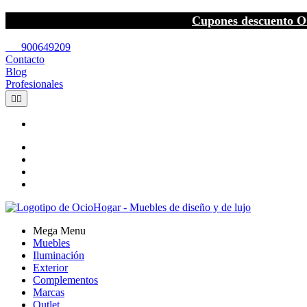
Cupones descuento O
call
900649209
Contacto
Blog
Profesionales


Mega Menu
Muebles
Iluminación
Exterior
Complementos
Marcas
Outlet