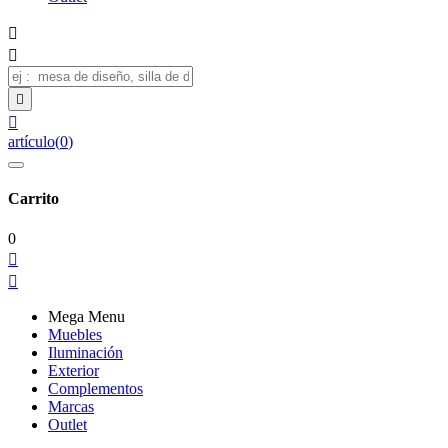




artículo
(
0
)
Carrito
0


Mega Menu
Muebles
Iluminación
Exterior
Complementos
Marcas
Outlet