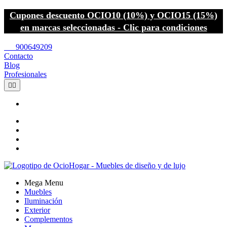
Cupones descuento OCIO10 (10%) y OCIO15 (15%)
en marcas seleccionadas - Clic para condiciones
call
900649209
Contacto
Blog
Profesionales


Mega Menu
Muebles
Iluminación
Exterior
Complementos