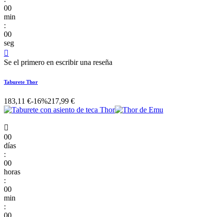
00
min
:
00
seg

Se el primero en escribir una reseña
Taburete Thor
183,11 €
-16%
217,99 €

00
días
:
00
horas
:
00
min
:
00