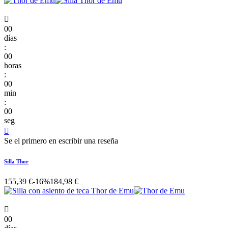

00
días
:
00
horas
:
00
min
:
00
seg

Se el primero en escribir una reseña
Silla Thor
155,39 €
-16%
184,98 €

00