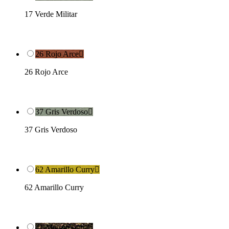
17 Verde Militar
26 Rojo Arce

26 Rojo Arce
37 Gris Verdoso

37 Gris Verdoso
62 Amarillo Curry

62 Amarillo Curry
41 Marrón India
