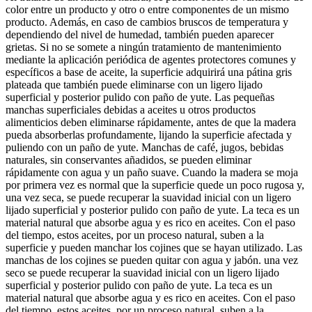
color entre un producto y otro o entre componentes de un mismo
producto. Además, en caso de cambios bruscos de temperatura y
dependiendo del nivel de humedad, también pueden aparecer
grietas. Si no se somete a ningún tratamiento de mantenimiento
mediante la aplicación periódica de agentes protectores comunes y
específicos a base de aceite, la superficie adquirirá una pátina gris
plateada que también puede eliminarse con un ligero lijado
superficial y posterior pulido con paño de yute. Las pequeñas
manchas superficiales debidas a aceites u otros productos
alimenticios deben eliminarse rápidamente, antes de que la madera
pueda absorberlas profundamente, lijando la superficie afectada y
puliendo con un paño de yute. Manchas de café, jugos, bebidas
naturales, sin conservantes añadidos, se pueden eliminar
rápidamente con agua y un paño suave. Cuando la madera se moja
por primera vez es normal que la superficie quede un poco rugosa y,
una vez seca, se puede recuperar la suavidad inicial con un ligero
lijado superficial y posterior pulido con paño de yute. La teca es un
material natural que absorbe agua y es rico en aceites. Con el paso
del tiempo, estos aceites, por un proceso natural, suben a la
superficie y pueden manchar los cojines que se hayan utilizado. Las
manchas de los cojines se pueden quitar con agua y jabón. una vez
seco se puede recuperar la suavidad inicial con un ligero lijado
superficial y posterior pulido con paño de yute. La teca es un
material natural que absorbe agua y es rico en aceites. Con el paso
del tiempo, estos aceites, por un proceso natural, suben a la