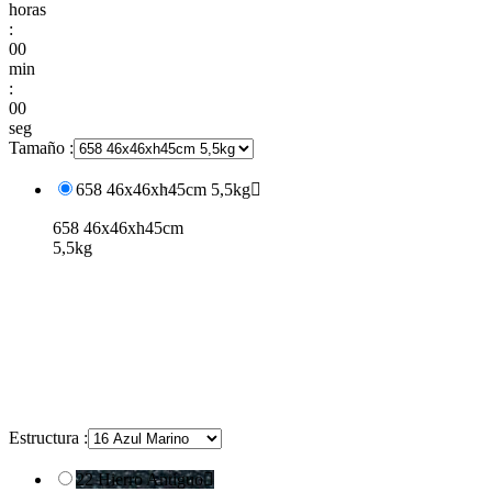
horas
:
00
min
:
00
seg
Tamaño :
658 46x46xh45cm 5,5kg

658 46x46xh45cm
5,5kg
Estructura :
22 Hierro Antiguo
