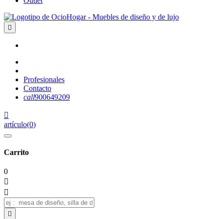
Outlet

Profesionales
Contacto
call
900649209

artículo
(
0
)
Carrito
0


