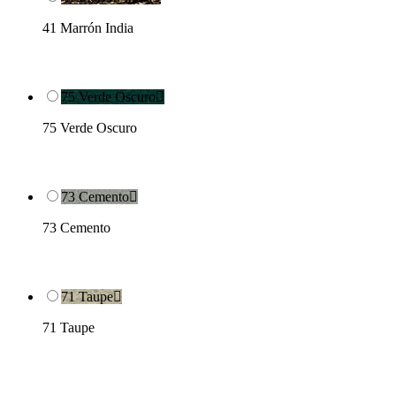
41 Marrón India
75 Verde Oscuro

75 Verde Oscuro
73 Cemento

73 Cemento
71 Taupe

71 Taupe