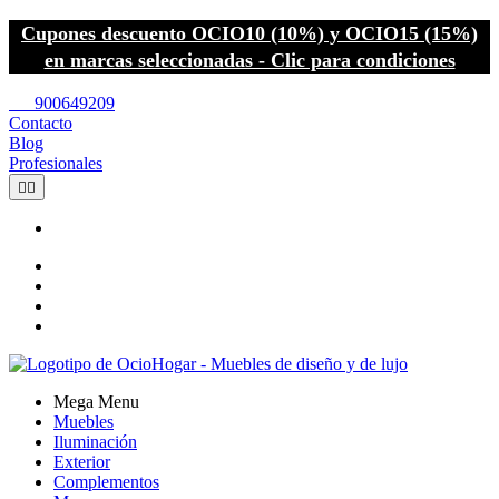
Cupones descuento OCIO10 (10%) y OCIO15 (15%)
en marcas seleccionadas - Clic para condiciones
call
900649209
Contacto
Blog
Profesionales


Mega Menu
Muebles
Iluminación
Exterior
Complementos