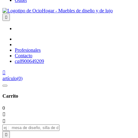
Outlet

Profesionales
Contacto
call
900649209

artículo
(
0
)
Carrito
0


