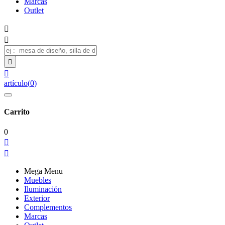
Marcas
Outlet




artículo
(
0
)
Carrito
0


Mega Menu
Muebles
Iluminación
Exterior
Complementos
Marcas