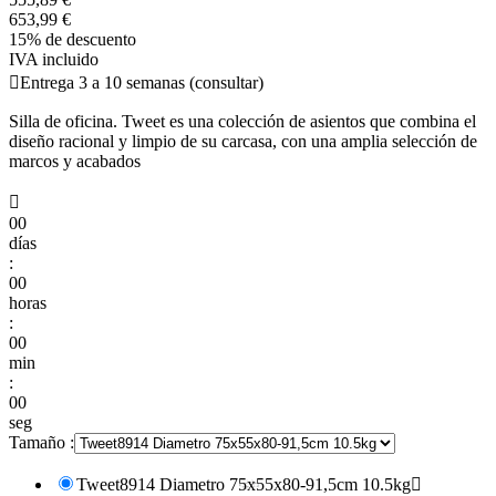
653,99 €
15% de descuento
IVA incluido

Entrega 3 a 10 semanas (consultar)
Silla de oficina. Tweet es una colección de asientos que combina el
diseño racional y limpio de su carcasa, con una amplia selección de
marcos y acabados

00
días
:
00
horas
:
00
min
:
00
seg
Tamaño :
Tweet8914 Diametro 75x55x80-91,5cm 10.5kg
