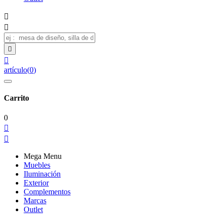




artículo
(
0
)
Carrito
0


Mega Menu
Muebles
Iluminación
Exterior
Complementos
Marcas
Outlet