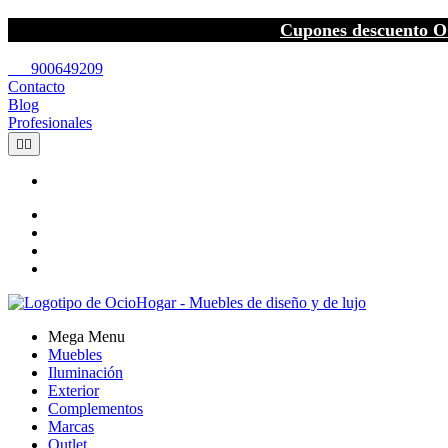
Cupones descuento O
call
900649209
Contacto
Blog
Profesionales


Mega Menu
Muebles
Iluminación
Exterior
Complementos
Marcas
Outlet