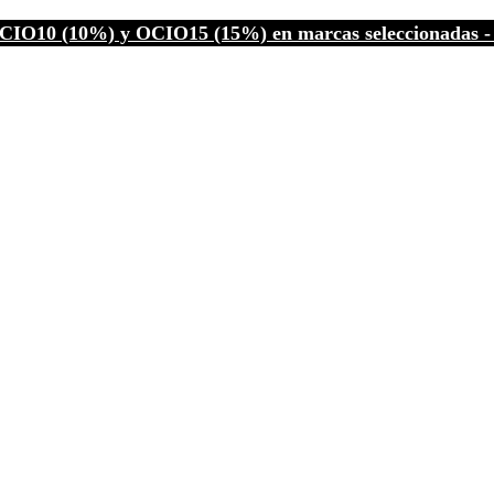
CIO10 (10%) y OCIO15 (15%) en marcas seleccionadas - C