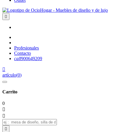
Outlet

Profesionales
Contacto
call
900649209

artículo
(
0
)
Carrito
0


