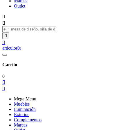
Marcas
Outlet




artículo
(
0
)
Carrito
0


Mega Menu
Muebles
Iluminación
Exterior
Complementos
Marcas