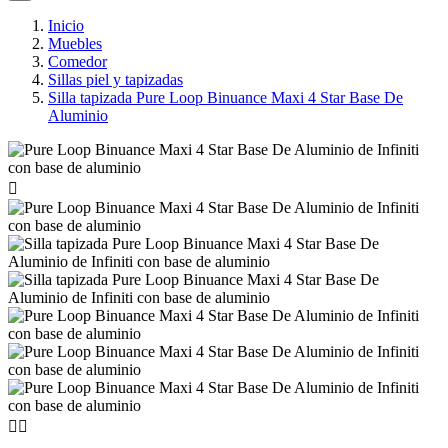
Inicio
Muebles
Comedor
Sillas piel y tapizadas
Silla tapizada Pure Loop Binuance Maxi 4 Star Base De
Aluminio


