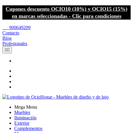
Cupones descuento OCIO10 (10%) y OCIO15 (15%)
en marcas seleccionadas - Clic para condiciones
call
900649209
Contacto
Blog
Profesionales


Mega Menu
Muebles
Iluminación
Exterior
Complementos