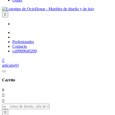
Outlet

Profesionales
Contacto
call
900649209

artículo
(
0
)
Carrito
0


