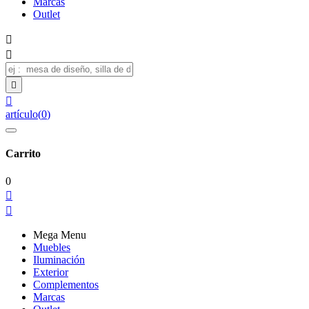
Marcas
Outlet




artículo
(
0
)
Carrito
0


Mega Menu
Muebles
Iluminación
Exterior
Complementos
Marcas