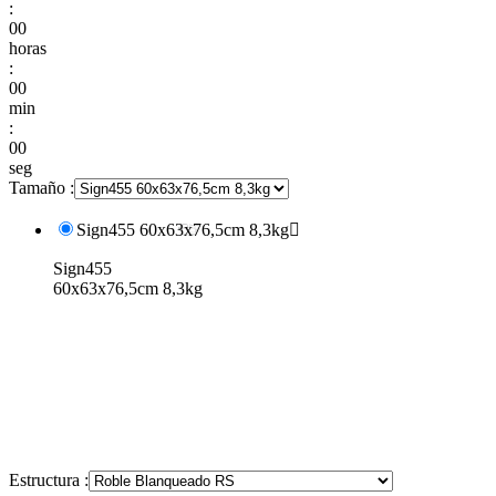
:
00
horas
:
00
min
:
00
seg
Tamaño :
Sign455 60x63x76,5cm 8,3kg

Sign455
60x63x76,5cm 8,3kg
Estructura :