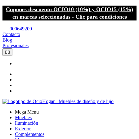
Cupones descuento OCIO10 (10%) y OCIO15 (15%)
en marcas seleccionadas - Clic para condiciones
call
900649209
Contacto
Blog
Profesionales


Mega Menu
Muebles
Iluminación
Exterior
Complementos