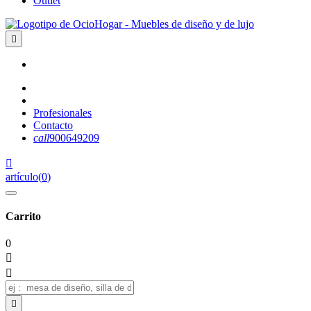
Outlet

Profesionales
Contacto
call
900649209

artículo
(
0
)
Carrito
0


