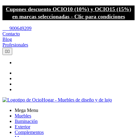
Cupones descuento OCIO10 (10%) y OCIO15 (15%)
en marcas seleccionadas - Clic para condiciones
call
900649209
Contacto
Blog
Profesionales


Mega Menu
Muebles
Iluminación
Exterior
Complementos