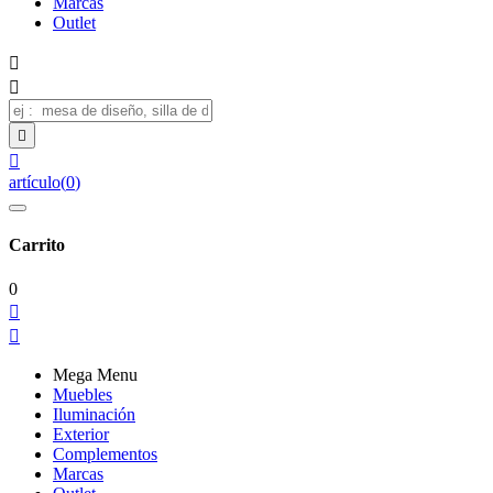
Marcas
Outlet




artículo
(
0
)
Carrito
0


Mega Menu
Muebles
Iluminación
Exterior
Complementos
Marcas