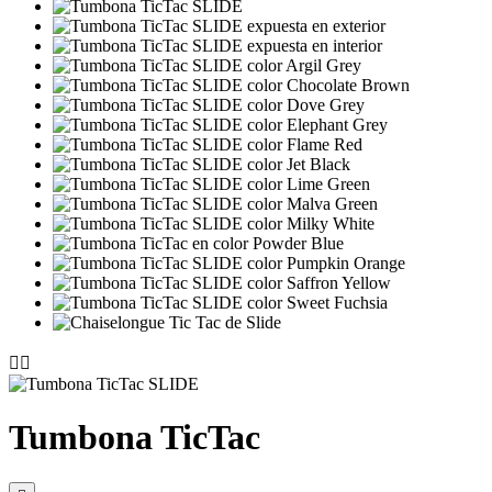


Tumbona TicTac