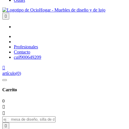
Outlet

Profesionales
Contacto
call
900649209

artículo
(
0
)
Carrito
0


