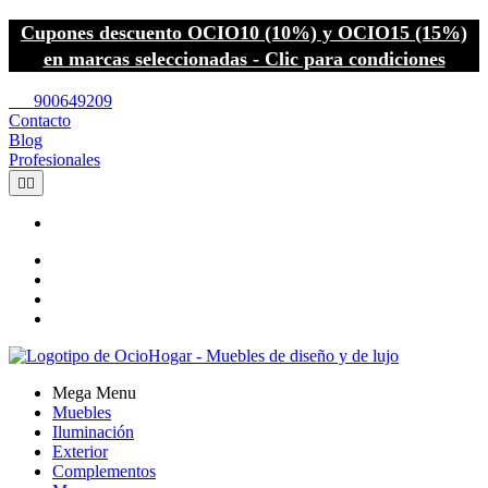
Cupones descuento OCIO10 (10%) y OCIO15 (15%)
en marcas seleccionadas - Clic para condiciones
call
900649209
Contacto
Blog
Profesionales


Mega Menu
Muebles
Iluminación
Exterior
Complementos