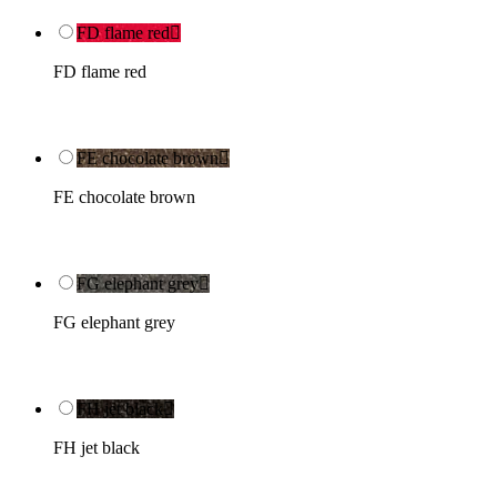
FD flame red

FD flame red
FE chocolate brown

FE chocolate brown
FG elephant grey

FG elephant grey
FH jet black

FH jet black