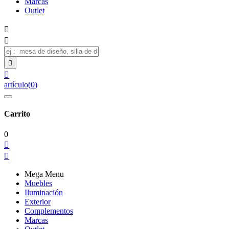
Marcas
Outlet




artículo
(
0
)
Carrito
0


Mega Menu
Muebles
Iluminación
Exterior
Complementos
Marcas