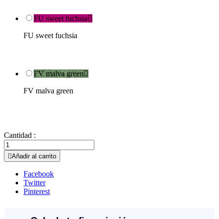
FU sweet fuchsia

FU sweet fuchsia
FV malva green

FV malva green
Cantidad :

Añadir al carrito
Facebook
Twitter
Pinterest