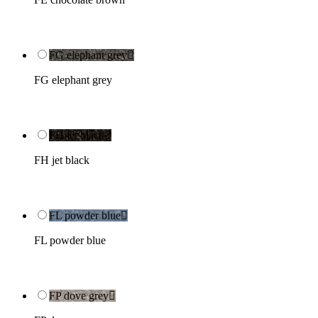
FG elephant grey

FG elephant grey
FH jet black

FH jet black
FL powder blue

FL powder blue
FP dove grey
