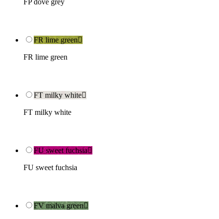
FP dove grey
FR lime green

FR lime green
FT milky white

FT milky white
FU sweet fuchsia

FU sweet fuchsia
FV malva green
