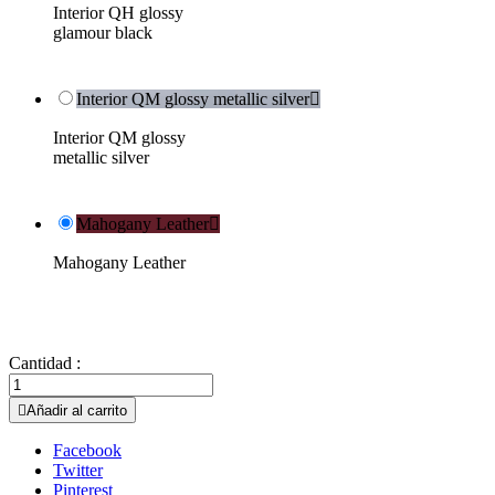
Interior QH glossy
glamour black
Interior QM glossy metallic silver

Interior QM glossy
metallic silver
Mahogany Leather

Mahogany Leather
Cantidad :

Añadir al carrito
Facebook
Twitter
Pinterest