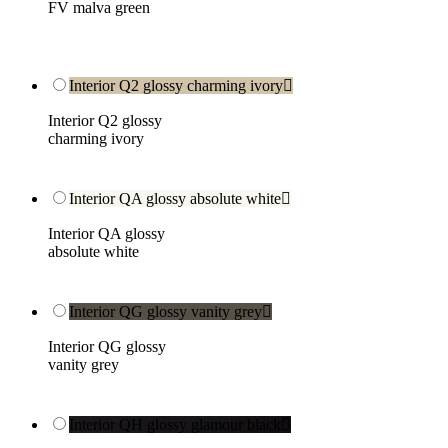
FV malva green
Interior Q2 glossy charming ivory

Interior Q2 glossy
charming ivory
Interior QA glossy absolute white

Interior QA glossy
absolute white
Interior QG glossy vanity grey

Interior QG glossy
vanity grey
Interior QH glossy glamour black
