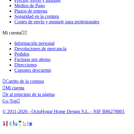
Precios, envío y montaje
Medios de Pago
Plazos de entrega
Seguridad en la compra
Costes de envío y montaje para profesionales
Mi cuenta


Información personal
Devoluciones de mercancía
Pedidos
Facturas por abono
Direcciones
Cupones descuento

Carrito de la compra

Mi cuenta

Ir al principio de la página
Go Top

© 2011-2026 - OcioHogar Home Design S.L. - NIF B86278801