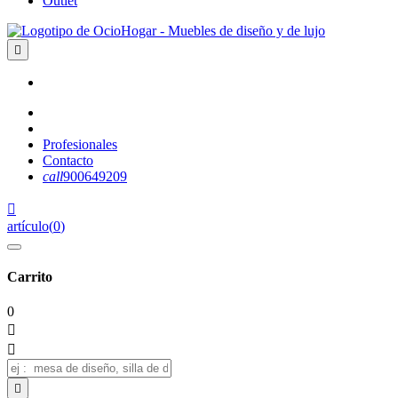
Outlet

Profesionales
Contacto
call
900649209

artículo
(
0
)
Carrito
0


