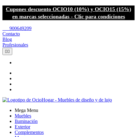
Cupones descuento OCIO10 (10%) y OCIO15 (15%)
en marcas seleccionadas - Clic para condiciones
call
900649209
Contacto
Blog
Profesionales


Mega Menu
Muebles
Iluminación
Exterior
Complementos