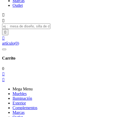
Marcas
Outlet




artículo
(
0
)
Carrito
0


Mega Menu
Muebles
Iluminación
Exterior
Complementos
Marcas