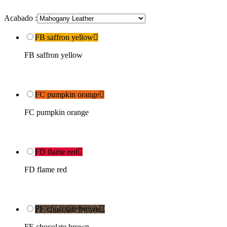
Acabado :
FB saffron yellow

FB saffron yellow
FC pumpkin orange

FC pumpkin orange
FD flame red

FD flame red
FE chocolate brown

FE chocolate brown