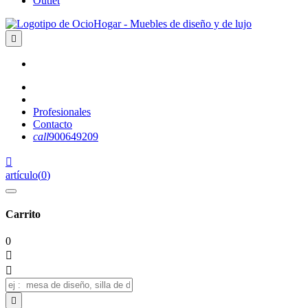
Outlet

Profesionales
Contacto
call
900649209

artículo
(
0
)
Carrito
0


