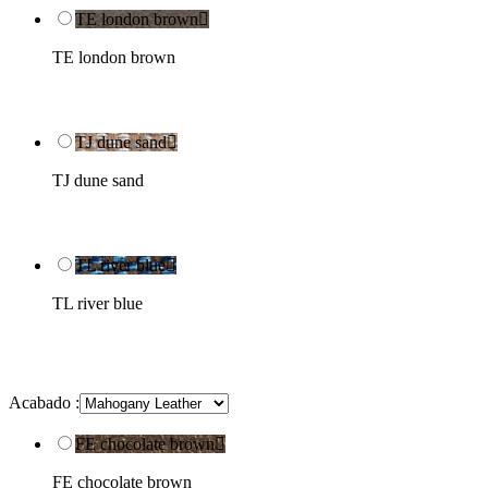
TE london brown

TE london brown
TJ dune sand

TJ dune sand
TL river blue

TL river blue
Acabado :
FE chocolate brown

FE chocolate brown