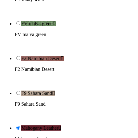
FV malva green

FV malva green
F2 Namibian Desert

F2 Namibian Desert
F9 Sahara Sand

F9 Sahara Sand
Mahogany Leather
