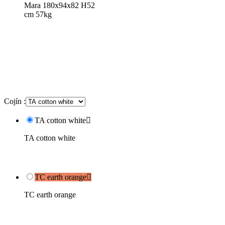
Mara 180x94x82 H52
cm 57kg
Cojín :
TA cotton white

TA cotton white
TC earth orange

TC earth orange