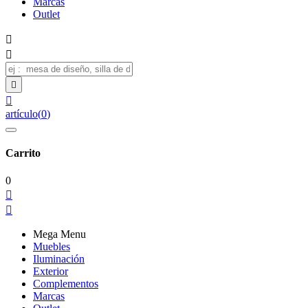
Marcas
Outlet




artículo
(
0
)
Carrito
0


Mega Menu
Muebles
Iluminación
Exterior
Complementos
Marcas