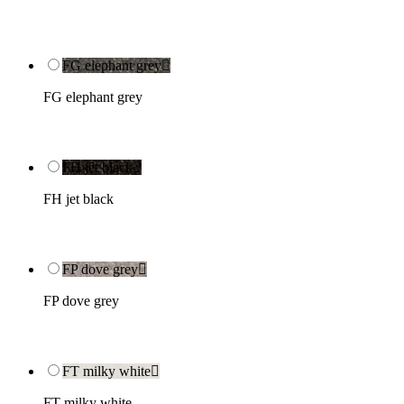
FG elephant grey

FG elephant grey
FH jet black

FH jet black
FP dove grey

FP dove grey
FT milky white

FT milky white