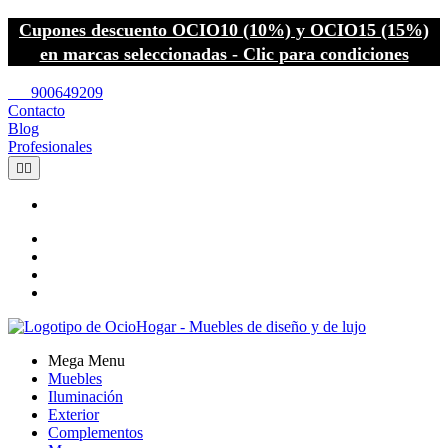
Cupones descuento OCIO10 (10%) y OCIO15 (15%)
en marcas seleccionadas - Clic para condiciones
call
900649209
Contacto
Blog
Profesionales


Mega Menu
Muebles
Iluminación
Exterior
Complementos