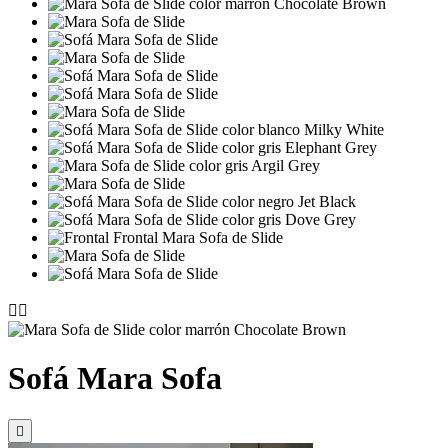


Sofá Mara Sofa
