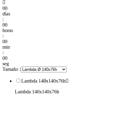

00
días
:
00
horas
:
00
min
:
00
seg
Tamaño :
Lambda 140x140x76h

Lambda 140x140x76h