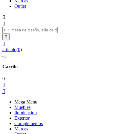
Marcas
Outlet




artículo
(
0
)
Carrito
0


Mega Menu
Muebles
Iluminación
Exterior
Complementos
Marcas