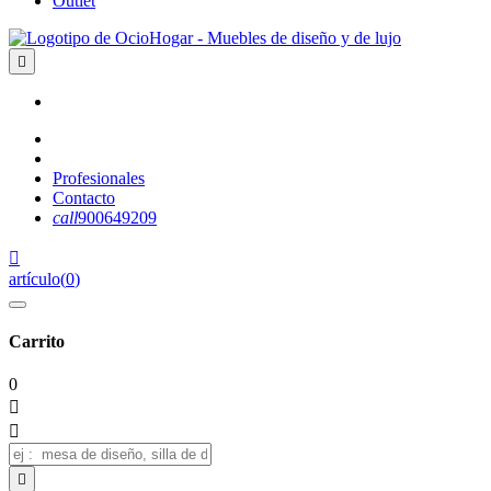
Outlet

Profesionales
Contacto
call
900649209

artículo
(
0
)
Carrito
0


