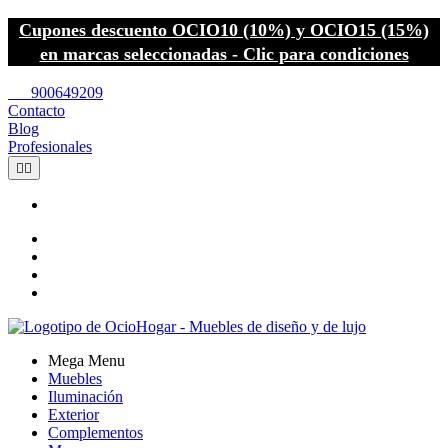
Cupones descuento OCIO10 (10%) y OCIO15 (15%)
en marcas seleccionadas - Clic para condiciones
call
900649209
Contacto
Blog
Profesionales


Mega Menu
Muebles
Iluminación
Exterior
Complementos