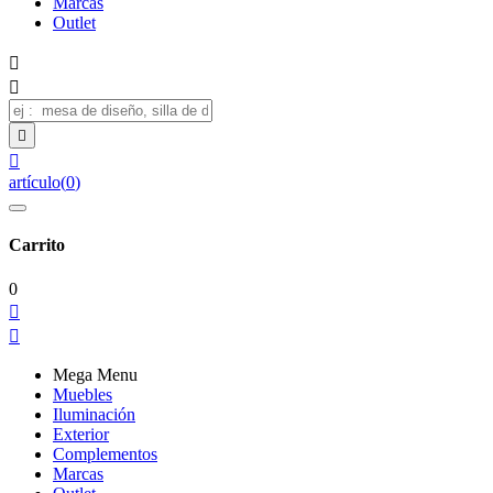
Marcas
Outlet




artículo
(
0
)
Carrito
0


Mega Menu
Muebles
Iluminación
Exterior
Complementos
Marcas