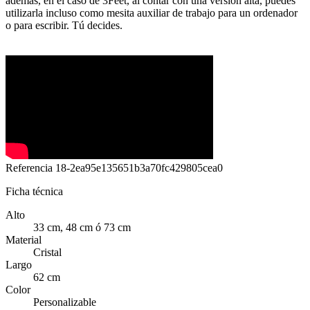
además, en el caso de 3Feet, al contar con una versión alta, puedes
utilizarla incluso como mesita auxiliar de trabajo para un ordenador
o para escribir. Tú decides.
Referencia
18-2ea95e135651b3a70fc429805cea0
Ficha técnica
Alto
33 cm, 48 cm ó 73 cm
Material
Cristal
Largo
62 cm
Color
Personalizable