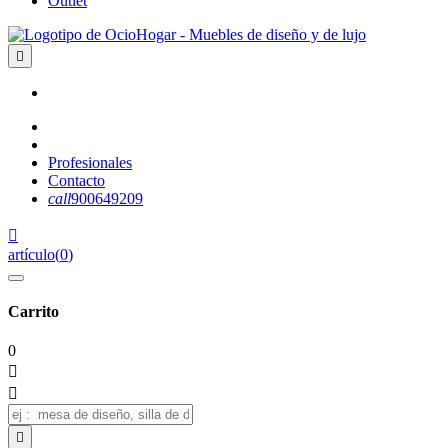
Outlet

Profesionales
Contacto
call
900649209

artículo
(
0
)
Carrito
0


