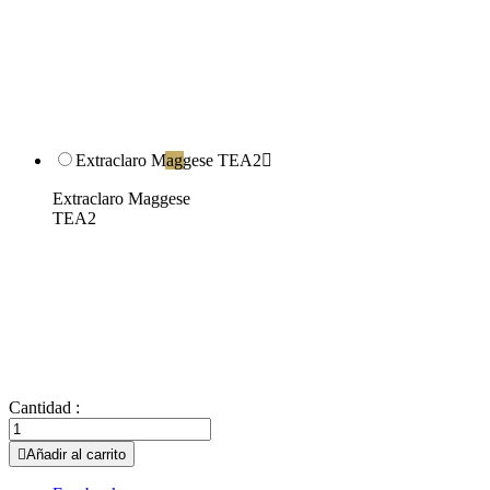
Extraclaro Maggese TEA2

Extraclaro Maggese
TEA2
Cantidad :

Añadir al carrito