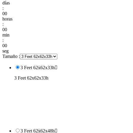
días
:
00
horas
:
00
min
:
00
seg
Tamaño :
3 Feet 62x62x33h

3 Feet 62x62x33h
3 Feet 62x62x48h
