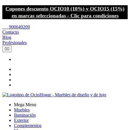
Cupones descuento OCIO10 (10%) y OCIO15 (15%)
en marcas seleccionadas - Clic para condiciones
call
900649209
Contacto
Blog
Profesionales


Mega Menu
Muebles
Iluminación
Exterior
Complementos