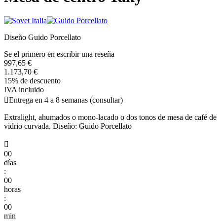
Diseño Guido Porcellato
Se el primero en escribir una reseña
997,65 €
1.173,70 €
15% de descuento
IVA incluido

Entrega en 4 a 8 semanas (consultar)
Extralight, ahumados o mono-lacado o dos tonos de mesa de café de
vidrio curvada. Diseño: Guido Porcellato

00
días
:
00
horas
:
00
min