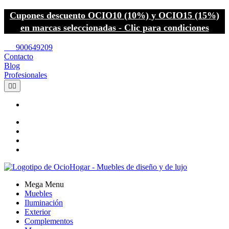
Cupones descuento OCIO10 (10%) y OCIO15 (15%)
en marcas seleccionadas - Clic para condiciones
call
900649209
Contacto
Blog
Profesionales


Mega Menu
Muebles
Iluminación
Exterior
Complementos