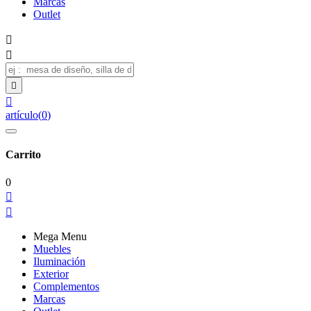
Marcas
Outlet




artículo
(
0
)
Carrito
0


Mega Menu
Muebles
Iluminación
Exterior
Complementos
Marcas