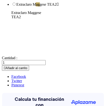
Extraclaro Maggese TEA2

Extraclaro Maggese
TEA2
Cantidad :

Añadir al carrito
Facebook
Twitter
Pinterest