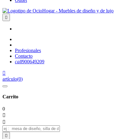
Outlet

Profesionales
Contacto
call
900649209

artículo
(
0
)
Carrito
0


