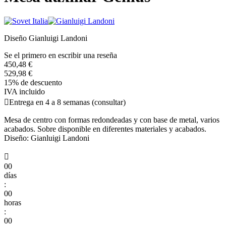
Diseño Gianluigi Landoni
Se el primero en escribir una reseña
450,48 €
529,98 €
15% de descuento
IVA incluido

Entrega en 4 a 8 semanas (consultar)
Mesa de centro con formas redondeadas y con base de metal, varios
acabados. Sobre disponible en diferentes materiales y acabados.
Diseño: Gianluigi Landoni

00
días
:
00
horas
:
00