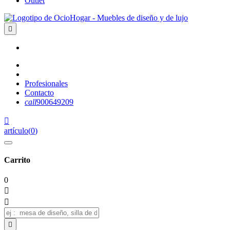
Outlet

Profesionales
Contacto
call
900649209

artículo
(
0
)
Carrito
0


