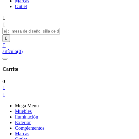
Marcas
Outlet




artículo
(
0
)
Carrito
0


Mega Menu
Muebles
Iluminación
Exterior
Complementos
Marcas