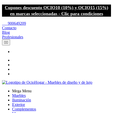
Cupones descuento OCIO10 (10%) y OCIO15 (15%)
en marcas seleccionadas - Clic para condiciones
call
900649209
Contacto
Blog
Profesionales


Mega Menu
Muebles
Iluminación
Exterior
Complementos