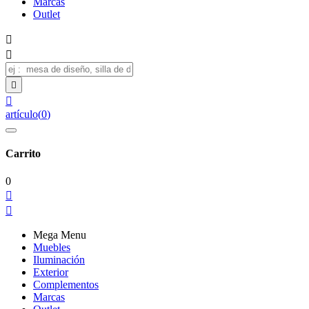
Marcas
Outlet




artículo
(
0
)
Carrito
0


Mega Menu
Muebles
Iluminación
Exterior
Complementos
Marcas