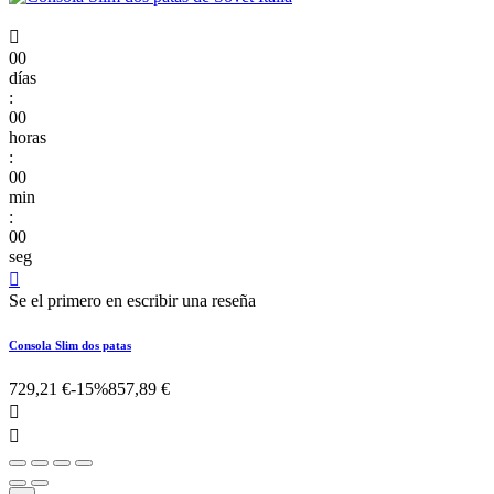

00
días
:
00
horas
:
00
min
:
00
seg

Se el primero en escribir una reseña
Consola Slim dos patas
729,21 €
-15%
857,89 €

