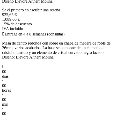
Diseño Lievore Altherr Molina
Se el primero en escribir una reseña
925,65 €
1.089,00 €
15% de descuento
IVA incluido

Entrega en 4 a 8 semanas (consultar)
Mesa de centro redonda con sobre en chapa de madera de roble de
26mm, varios acabados. La base se compone de un elemento de
cristal ahumado y un elemento de cristal curvado negro lacado.
Diseño: Lievore Altherr Molina

00
días
:
00
horas
:
00
min
:
00