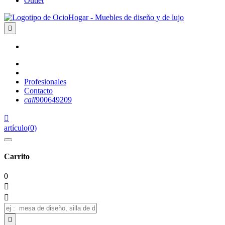
Outlet

Profesionales
Contacto
call
900649209

artículo
(
0
)
Carrito
0


