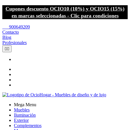
Cupones descuento OCIO10 (10%) y OCIO15 (15%)
en marcas seleccionadas - Clic para condiciones
call
900649209
Contacto
Blog
Profesionales


Mega Menu
Muebles
Iluminación
Exterior
Complementos