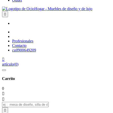
Outlet

Profesionales
Contacto
call
900649209

artículo
(
0
)
Carrito
0


