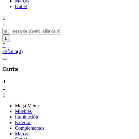
Marcas
Outlet




artículo
(
0
)
Carrito
0


Mega Menu
Muebles
Iluminación
Exterior
Complementos
Marcas