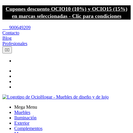
Cupones descuento OCIO10 (10%) y OCIO15 (15%)
en marcas seleccionadas - Clic para condiciones
call
900649209
Contacto
Blog
Profesionales


Mega Menu
Muebles
Iluminación
Exterior
Complementos