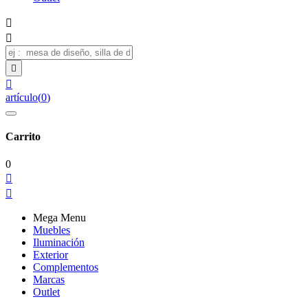




artículo
(
0
)
Carrito
0


Mega Menu
Muebles
Iluminación
Exterior
Complementos
Marcas
Outlet