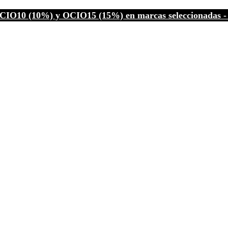
CIO10 (10%) y OCIO15 (15%) en marcas seleccionadas - C