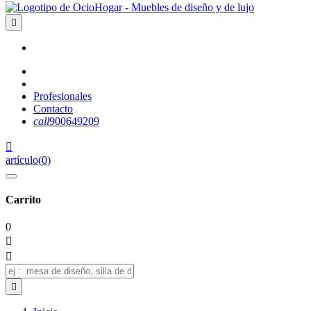

Profesionales
Contacto
call
900649209

artículo
(
0
)
Carrito
0


