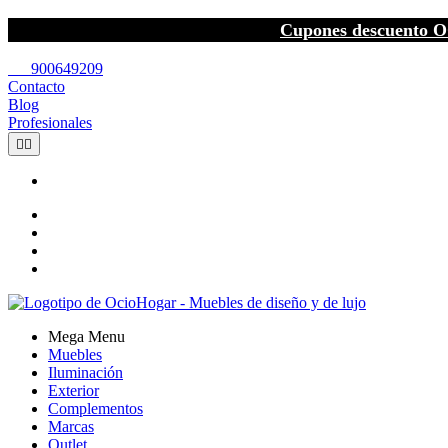
Cupones descuento O
call
900649209
Contacto
Blog
Profesionales


Mega Menu
Muebles
Iluminación
Exterior
Complementos
Marcas
Outlet