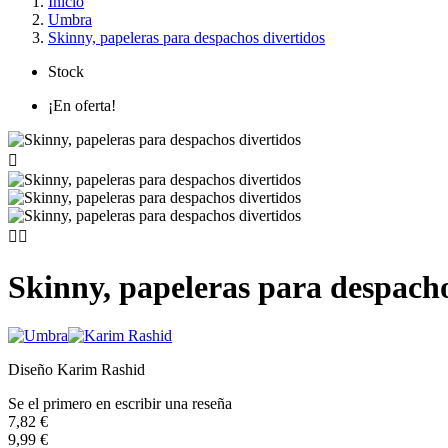
Inicio
Umbra
Skinny, papeleras para despachos divertidos
Stock
¡En oferta!



Skinny, papeleras para despacho
Diseño Karim Rashid
Se el primero en escribir una reseña
7,82 €
9,99 €