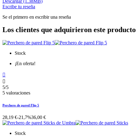
Descargar (1.38MB)
Escribe tu reseña
Se el primero en escribir una reseña
Los clientes que adquirieron este produc
Stock
¡En oferta!


5/5
5 valoraciones
Perchero de pared Flip 5
28,19 €
-21,7%
36,00 €
Stock