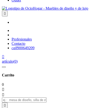
Outlet

Profesionales
Contacto
call
900649209

artículo
(
0
)
Carrito
0


