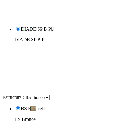
DIADE SP B P

DIADE SP B P
Estructura :
BS Bronce

BS Bronce