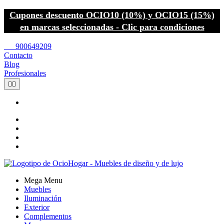
Cupones descuento OCIO10 (10%) y OCIO15 (15%)
en marcas seleccionadas - Clic para condiciones
call
900649209
Contacto
Blog
Profesionales


Mega Menu
Muebles
Iluminación
Exterior
Complementos