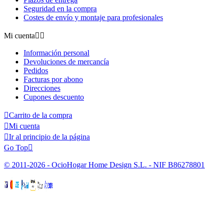
Seguridad en la compra
Costes de envío y montaje para profesionales
Mi cuenta


Información personal
Devoluciones de mercancía
Pedidos
Facturas por abono
Direcciones
Cupones descuento

Carrito de la compra

Mi cuenta

Ir al principio de la página
Go Top

© 2011-2026 - OcioHogar Home Design S.L. - NIF B86278801