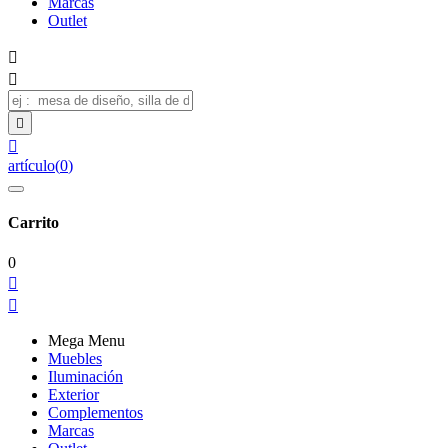
Marcas
Outlet




artículo
(
0
)
Carrito
0


Mega Menu
Muebles
Iluminación
Exterior
Complementos
Marcas