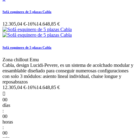
Sofá esquinero de 5 plazas Cabla
12.305,04 €
-16%
14.648,85 €
Sofá esquinero de 5 plazas Cabla
Zona chillout Emu
Cabla, design Lucidi-Pevere, es un sistema de acolchado modular y
ensamblable diseñado para conseguir numerosas configuraciones
con solo 3 módulos: asiento lineal individual, chaise longue y
reposabrazos
12.305,04 €
-16%
14.648,85 €

00
días
:
00
horas
:
00