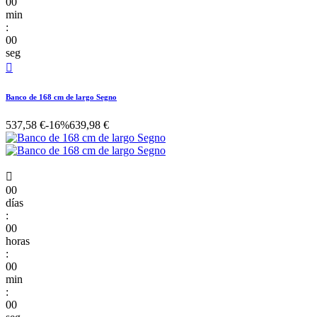
00
min
:
00
seg

Banco de 168 cm de largo Segno
537,58 €
-16%
639,98 €

00
días
:
00
horas
:
00
min
:
00