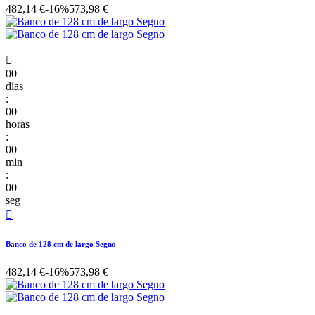
482,14 €
-16%
573,98 €

00
días
:
00
horas
:
00
min
:
00
seg

Banco de 128 cm de largo Segno
482,14 €
-16%
573,98 €