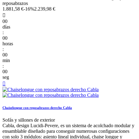
reposabrazos
1.881,58 €
-16%
2.239,98 €

00
días
:
00
horas
:
00
min
:
00
seg

Chaiselongue con reposabrazos derecho Cabla
Sofás y sillones de exterior
Cabla, design Lucidi-Pevere, es un sistema de acolchado modular y
ensamblable diseñado para conseguir numerosas configuraciones
con solo 3 módulos: asiento lineal individual, chaise longue y