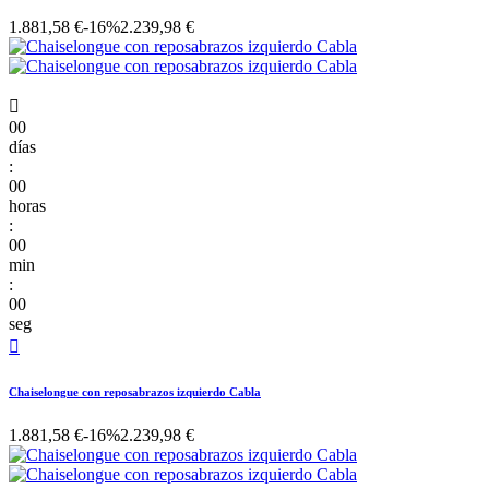
1.881,58 €
-16%
2.239,98 €

00
días
:
00
horas
:
00
min
:
00
seg

Chaiselongue con reposabrazos izquierdo Cabla
1.881,58 €
-16%
2.239,98 €