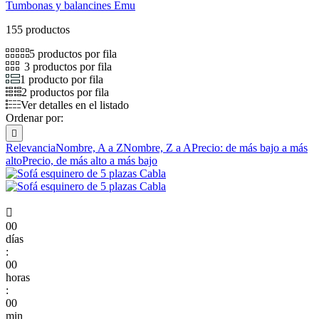
Tumbonas y balancines Emu
155 productos
5 productos por fila
3 productos por fila
1 producto por fila
2 productos por fila
Ver detalles en el listado
Ordenar por:

Relevancia
Nombre, A a Z
Nombre, Z a A
Precio: de más bajo a más
alto
Precio, de más alto a más bajo

00
días
:
00
horas
:
00
min