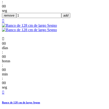
:
00
seg
remove
add


00
días
:
00
horas
:
00
min
:
00
seg

Banco de 128 cm de largo Segno