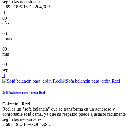
según las necesidades
2.692,18 €
-16%
3.204,98 €

00
días
:
00
horas
:
00
min
:
00
seg

Sofá balancín para jardín Reel
Colección Reel
Reel es un "sofá balancín" que se transforma en un generoso y
confortable sofá cama, ya que su respaldo puede ajustarse fácilmente
según las necesidades
2.692,18 €
-16%
3.204,98 €