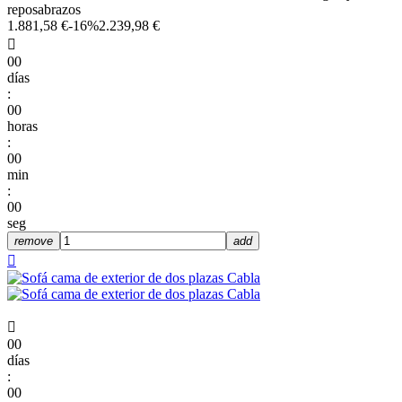
reposabrazos
1.881,58 €
-16%
2.239,98 €

00
días
:
00
horas
:
00
min
:
00
seg
remove
add


00
días
:
00