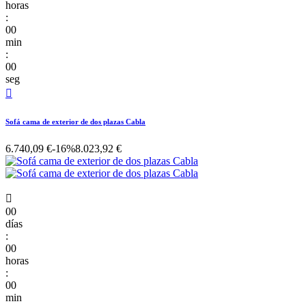
horas
:
00
min
:
00
seg

Sofá cama de exterior de dos plazas Cabla
6.740,09 €
-16%
8.023,92 €

00
días
:
00
horas
:
00
min