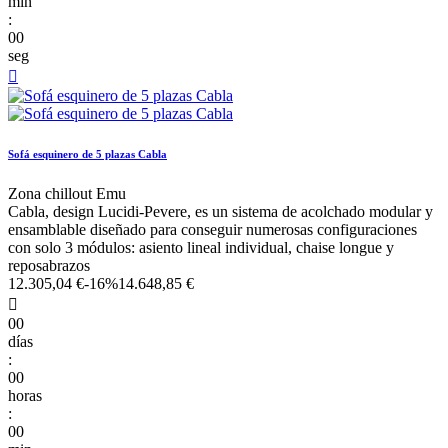
min
:
00
seg

Sofá esquinero de 5 plazas Cabla
Zona chillout Emu
Cabla, design Lucidi-Pevere, es un sistema de acolchado modular y
ensamblable diseñado para conseguir numerosas configuraciones
con solo 3 módulos: asiento lineal individual, chaise longue y
reposabrazos
12.305,04 €
-16%
14.648,85 €

00
días
:
00
horas
:
00