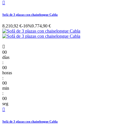

Sofá de 3 plazas con chaiselongue Cabla
8.210,92 €
-16%
9.774,90 €

00
días
:
00
horas
:
00
min
:
00
seg

Sofá de 3 plazas con chaiselongue Cabla