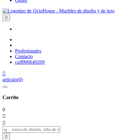
Outlet

Profesionales
Contacto
call
900649209

artículo
(
0
)
Carrito
0


