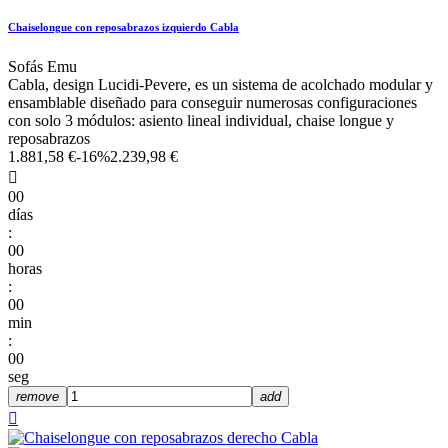
Chaiselongue con reposabrazos izquierdo Cabla
Sofás Emu
Cabla, design Lucidi-Pevere, es un sistema de acolchado modular y
ensamblable diseñado para conseguir numerosas configuraciones
con solo 3 módulos: asiento lineal individual, chaise longue y
reposabrazos
1.881,58 €
-16%
2.239,98 €

00
días
:
00
horas
:
00
min
:
00
seg
remove
add
