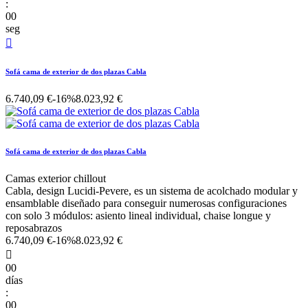
:
00
seg

Sofá cama de exterior de dos plazas Cabla
6.740,09 €
-16%
8.023,92 €
Sofá cama de exterior de dos plazas Cabla
Camas exterior chillout
Cabla, design Lucidi-Pevere, es un sistema de acolchado modular y
ensamblable diseñado para conseguir numerosas configuraciones
con solo 3 módulos: asiento lineal individual, chaise longue y
reposabrazos
6.740,09 €
-16%
8.023,92 €

00
días
:
00