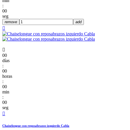
min
:
00
seg
remove
add


00
días
:
00
horas
:
00
min
:
00
seg

Chaiselongue con reposabrazos izquierdo Cabla