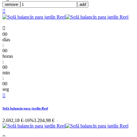
remove
add


00
días
:
00
horas
:
00
min
:
00
seg

Sofá balancín para jardín Reel
2.692,18 €
-16%
3.204,98 €