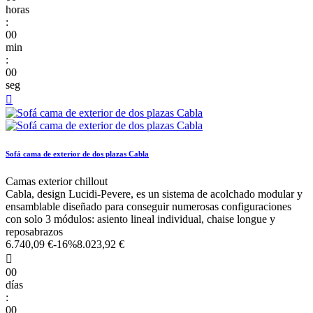
horas
:
00
min
:
00
seg

Sofá cama de exterior de dos plazas Cabla
Camas exterior chillout
Cabla, design Lucidi-Pevere, es un sistema de acolchado modular y
ensamblable diseñado para conseguir numerosas configuraciones
con solo 3 módulos: asiento lineal individual, chaise longue y
reposabrazos
6.740,09 €
-16%
8.023,92 €

00
días
:
00