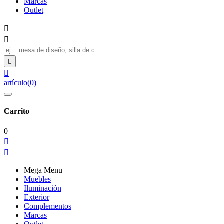
Marcas
Outlet




artículo
(
0
)
Carrito
0


Mega Menu
Muebles
Iluminación
Exterior
Complementos
Marcas