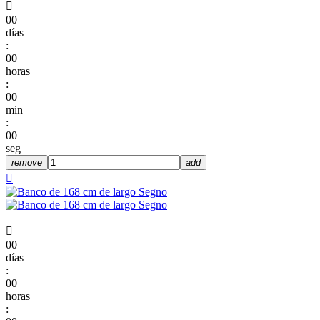

00
días
:
00
horas
:
00
min
:
00
seg
remove
add


00
días
:
00
horas
: