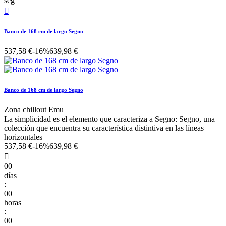
seg

Banco de 168 cm de largo Segno
537,58 €
-16%
639,98 €
Banco de 168 cm de largo Segno
Zona chillout Emu
La simplicidad es el elemento que caracteriza a Segno: Segno, una
colección que encuentra su característica distintiva en las líneas
horizontales
537,58 €
-16%
639,98 €

00
días
:
00
horas
:
00