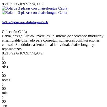
8.210,92 €
-16%
9.774,90 €
Sofá de 3 plazas con chaiselongue Cabla
Colección Cabla
Cabla, design Lucidi-Pevere, es un sistema de acolchado modular y
ensamblable diseñado para conseguir numerosas configuraciones
con solo 3 módulos: asiento lineal individual, chaise longue y
reposabrazos
8.210,92 €
-16%
9.774,90 €

00
días
:
00
horas
:
00
min
:
00
seg