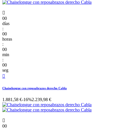

00
días
:
00
horas
:
00
min
:
00
seg

Chaiselongue con reposabrazos derecho Cabla
1.881,58 €
-16%
2.239,98 €

00