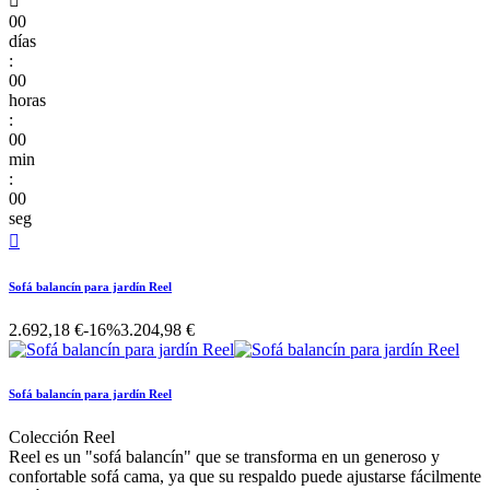

00
días
:
00
horas
:
00
min
:
00
seg

Sofá balancín para jardín Reel
2.692,18 €
-16%
3.204,98 €
Sofá balancín para jardín Reel
Colección Reel
Reel es un "sofá balancín" que se transforma en un generoso y
confortable sofá cama, ya que su respaldo puede ajustarse fácilmente