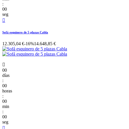
:
00
seg

Sofá esquinero de 5 plazas Cabla
12.305,04 €
-16%
14.648,85 €

00
días
:
00
horas
:
00
min
:
00
seg
