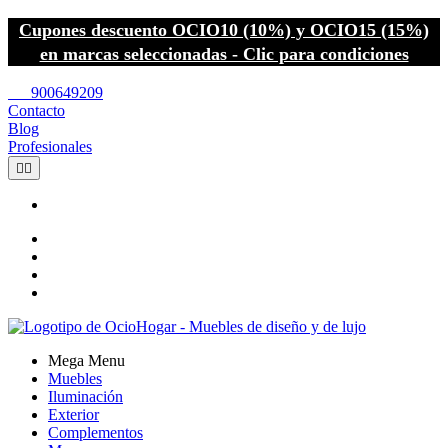
Cupones descuento OCIO10 (10%) y OCIO15 (15%)
en marcas seleccionadas - Clic para condiciones
call
900649209
Contacto
Blog
Profesionales


Mega Menu
Muebles
Iluminación
Exterior
Complementos