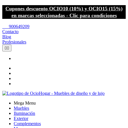
Cupones descuento OCIO10 (10%) y OCIO15 (15%)
en marcas seleccionadas - Clic para condiciones
call
900649209
Contacto
Blog
Profesionales


Mega Menu
Muebles
Iluminación
Exterior
Complementos