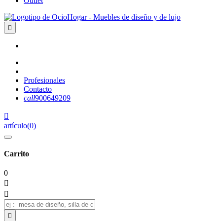
Outlet

Profesionales
Contacto
call
900649209

artículo
(
0
)
Carrito
0


