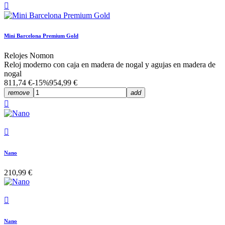

Mini Barcelona Premium Gold
Relojes Nomon
Reloj moderno con caja en madera de nogal y agujas en madera de
nogal
811,74 €
-15%
954,99 €
remove
add


Nano
210,99 €

Nano