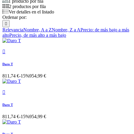
1 producto por fila
2 productos por fila
Ver detalles en el listado
Ordenar por:

Relevancia
Nombre, A a Z
Nombre, Z a A
Precio: de más bajo a más
alto
Precio, de más alto a más bajo

Daro T
811,74 €
-15%
954,99 €

Daro T
811,74 €
-15%
954,99 €
Daro T