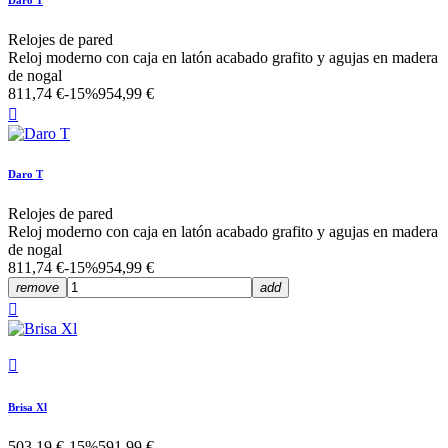
Relojes de pared
Reloj moderno con caja en latón acabado grafito y agujas en madera
de nogal
811,74 €
-15%
954,99 €

Daro T
Relojes de pared
Reloj moderno con caja en latón acabado grafito y agujas en madera
de nogal
811,74 €
-15%
954,99 €
remove
add


Brisa Xl
503,19 €
-15%
591,99 €