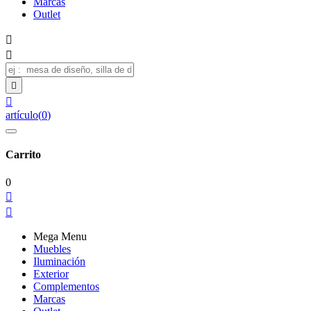
Marcas
Outlet




artículo
(
0
)
Carrito
0


Mega Menu
Muebles
Iluminación
Exterior
Complementos
Marcas