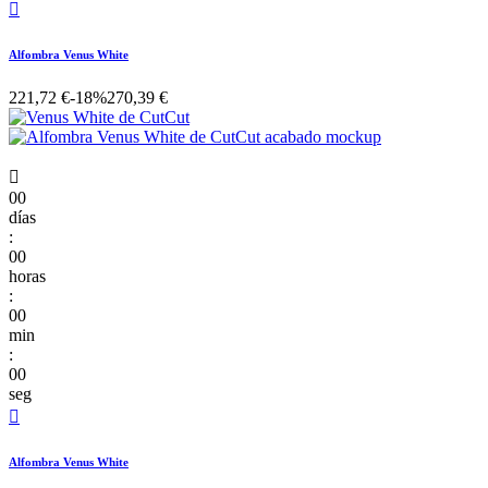

Alfombra Venus White
221,72 €
-18%
270,39 €

00
días
:
00
horas
:
00
min
:
00
seg

Alfombra Venus White