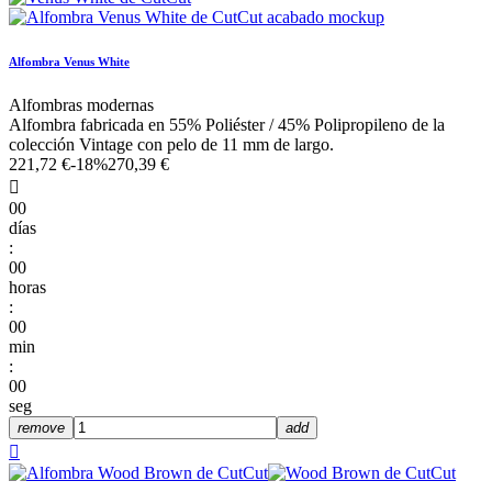
Alfombra Venus White
Alfombras modernas
Alfombra fabricada en 55% Poliéster / 45% Polipropileno de la
colección Vintage con pelo de 11 mm de largo.
221,72 €
-18%
270,39 €

00
días
:
00
horas
:
00
min
:
00
seg
remove
add
