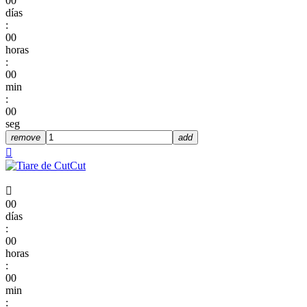
00
días
:
00
horas
:
00
min
:
00
seg
remove
add


00
días
:
00
horas
:
00
min
: