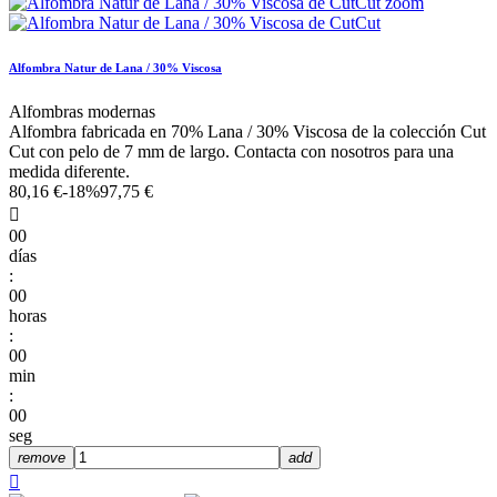
Alfombra Natur de Lana / 30% Viscosa
Alfombras modernas
Alfombra fabricada en 70% Lana / 30% Viscosa de la colección Cut
Cut con pelo de 7 mm de largo. Contacta con nosotros para una
medida diferente.
80,16 €
-18%
97,75 €

00
días
:
00
horas
:
00
min
:
00
seg
remove
add
