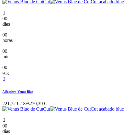

00
días
:
00
horas
:
00
min
:
00
seg

Alfombra Venus Blue
221,72 €
-18%
270,39 €

00
días