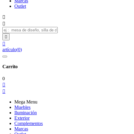
Marcas
Outlet




artículo
(
0
)
Carrito
0


Mega Menu
Muebles
Iluminación
Exterior
Complementos
Marcas