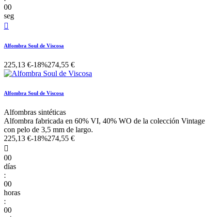
00
seg

Alfombra Soul de Viscosa
225,13 €
-18%
274,55 €
Alfombra Soul de Viscosa
Alfombras sintéticas
Alfombra fabricada en 60% VI, 40% WO de la colección Vintage
con pelo de 3,5 mm de largo.
225,13 €
-18%
274,55 €

00
días
:
00
horas
:
00