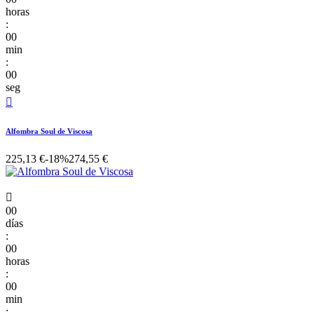
horas
:
00
min
:
00
seg

Alfombra Soul de Viscosa
225,13 €
-18%
274,55 €

00
días
:
00
horas
:
00
min
: