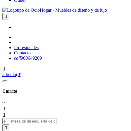
Outlet

Profesionales
Contacto
call
900649209

artículo
(
0
)
Carrito
0


