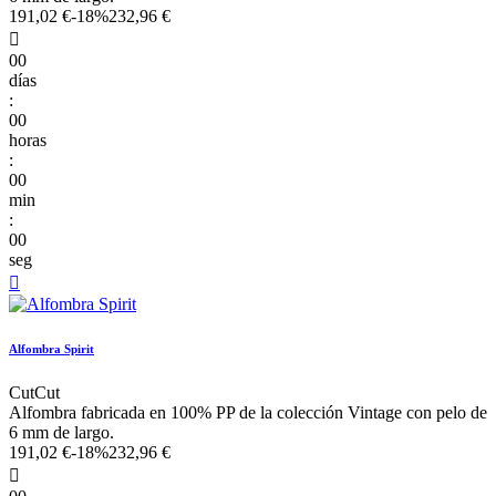
191,02 €
-18%
232,96 €

00
días
:
00
horas
:
00
min
:
00
seg

Alfombra Spirit
CutCut
Alfombra fabricada en 100% PP de la colección Vintage con pelo de
6 mm de largo.
191,02 €
-18%
232,96 €
