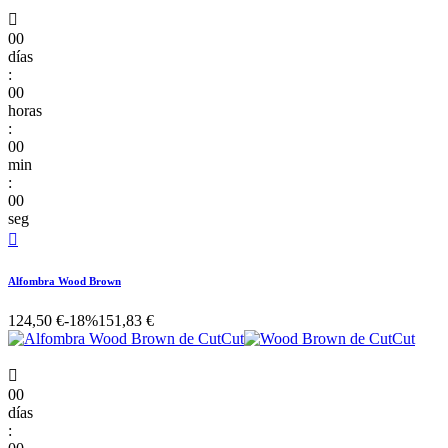

00
días
:
00
horas
:
00
min
:
00
seg

Alfombra Wood Brown
124,50 €
-18%
151,83 €

00
días
: