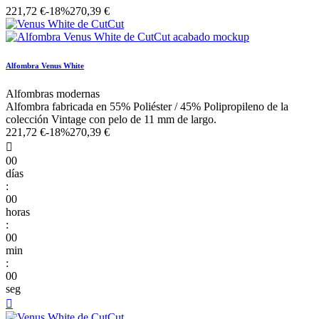
221,72 €
-18%
270,39 €
Alfombra Venus White
Alfombras modernas
Alfombra fabricada en 55% Poliéster / 45% Polipropileno de la
colección Vintage con pelo de 11 mm de largo.
221,72 €
-18%
270,39 €

00
días
:
00
horas
:
00
min
:
00
seg
