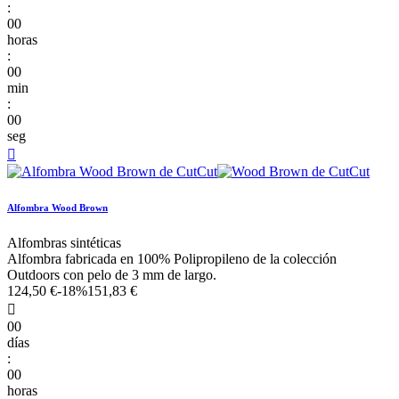
:
00
horas
:
00
min
:
00
seg

Alfombra Wood Brown
Alfombras sintéticas
Alfombra fabricada en 100% Polipropileno de la colección
Outdoors con pelo de 3 mm de largo.
124,50 €
-18%
151,83 €

00
días
:
00
horas