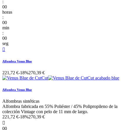
:
00
horas
:
00
min
:
00
seg

Alfombra Venus Blue
221,72 €
-18%
270,39 €
Alfombra Venus Blue
Alfombras sintéticas
Alfombra fabricada en 55% Poliéster / 45% Polipropileno de la
colección Vintage con pelo de 11 mm de largo.
221,72 €
-18%
270,39 €

00