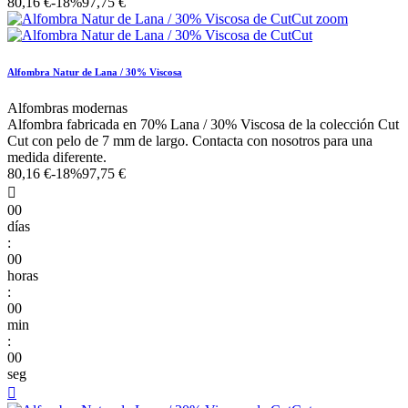
80,16 €
-18%
97,75 €
Alfombra Natur de Lana / 30% Viscosa
Alfombras modernas
Alfombra fabricada en 70% Lana / 30% Viscosa de la colección Cut
Cut con pelo de 7 mm de largo. Contacta con nosotros para una
medida diferente.
80,16 €
-18%
97,75 €

00
días
:
00
horas
:
00
min
:
00
seg
