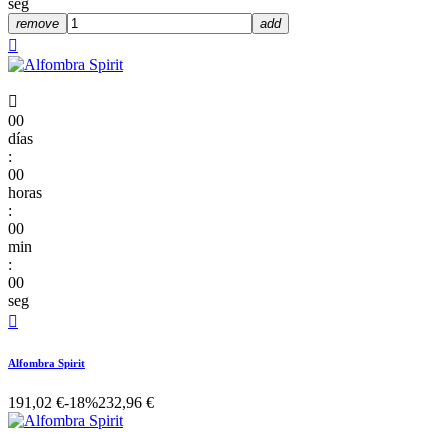
seg
remove
add


00
días
:
00
horas
:
00
min
:
00
seg

Alfombra Spirit
191,02 €
-18%
232,96 €