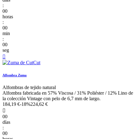
:
00
horas
:
00
min
:
00
seg

Alfombra Zuma
Alfombras de tejido natural
Alfombra fabricada en 57% Viscosa / 31% Poliéster / 12% Lino de
la colección Vintage con pelo de 6,7 mm de largo.
184,19 €
-18%
224,62 €

00
días
:
00
horas