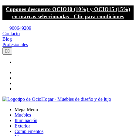
Cupones descuento OCIO10 (10%) y OCIO15 (15%)
en marcas seleccionadas - Clic para condiciones
call
900649209
Contacto
Blog
Profesionales


Mega Menu
Muebles
Iluminación
Exterior
Complementos