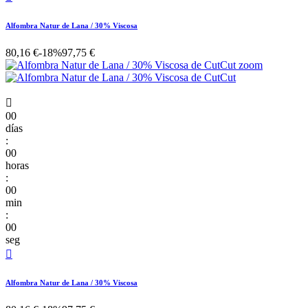
Alfombra Natur de Lana / 30% Viscosa
80,16 €
-18%
97,75 €

00
días
:
00
horas
:
00
min
:
00
seg

Alfombra Natur de Lana / 30% Viscosa