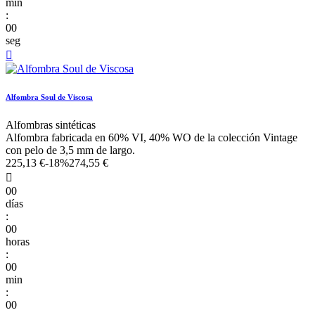
min
:
00
seg

Alfombra Soul de Viscosa
Alfombras sintéticas
Alfombra fabricada en 60% VI, 40% WO de la colección Vintage
con pelo de 3,5 mm de largo.
225,13 €
-18%
274,55 €

00
días
:
00
horas
:
00
min
:
00