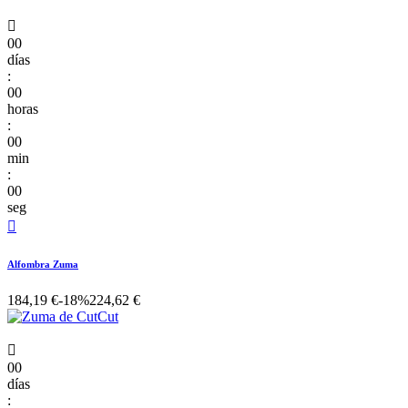

00
días
:
00
horas
:
00
min
:
00
seg

Alfombra Zuma
184,19 €
-18%
224,62 €

00
días
: