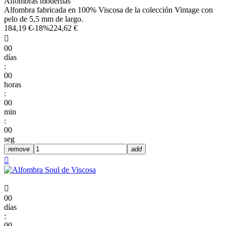
Alfombras modernas
Alfombra fabricada en 100% Viscosa de la colección Vintage con
pelo de 5,5 mm de largo.
184,19 €
-18%
224,62 €

00
días
:
00
horas
:
00
min
:
00
seg
remove
add


00
días
:
00