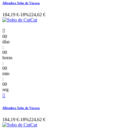
Alfombra Soho de Viscosa
184,19 €
-18%
224,62 €

00
días
:
00
horas
:
00
min
:
00
seg

Alfombra Soho de Viscosa
184,19 €
-18%
224,62 €