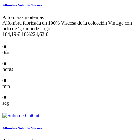
Alfombra Soho de Viscosa
Alfombras modernas
Alfombra fabricada en 100% Viscosa de la colección Vintage con
pelo de 5,5 mm de largo.
184,19 €
-18%
224,62 €

00
días
:
00
horas
:
00
min
:
00
seg

Alfombra Soho de Viscosa