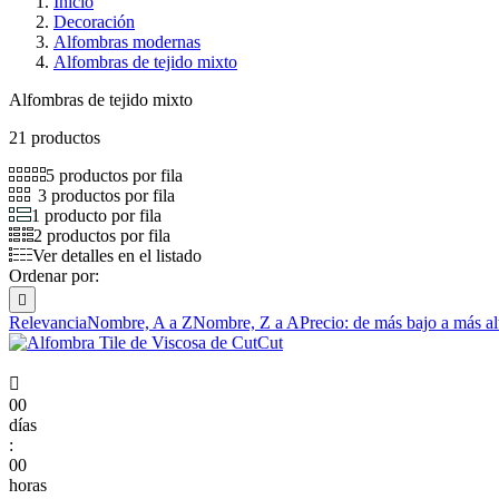
Inicio
Decoración
Alfombras modernas
Alfombras de tejido mixto
Alfombras de tejido mixto
21 productos
5 productos por fila
3 productos por fila
1 producto por fila
2 productos por fila
Ver detalles en el listado
Ordenar por:

Relevancia
Nombre, A a Z
Nombre, Z a A
Precio: de más bajo a más al

00
días
:
00
horas