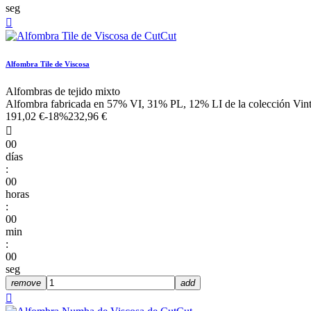
seg

Alfombra Tile de Viscosa
Alfombras de tejido mixto
Alfombra fabricada en 57% VI, 31% PL, 12% LI de la colección Vint
191,02 €
-18%
232,96 €

00
días
:
00
horas
:
00
min
:
00
seg
remove
add
