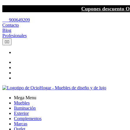
Cupones descuento O
call
900649209
Contacto
Blog
Profesionales


Mega Menu
Muebles
Iluminación
Exterior
Complementos
Marcas
Outlet