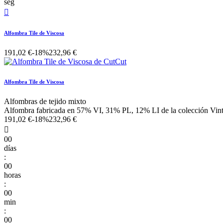
seg

Alfombra Tile de Viscosa
191,02 €
-18%
232,96 €
Alfombra Tile de Viscosa
Alfombras de tejido mixto
Alfombra fabricada en 57% VI, 31% PL, 12% LI de la colección Vint
191,02 €
-18%
232,96 €

00
días
:
00
horas
:
00
min
:
00