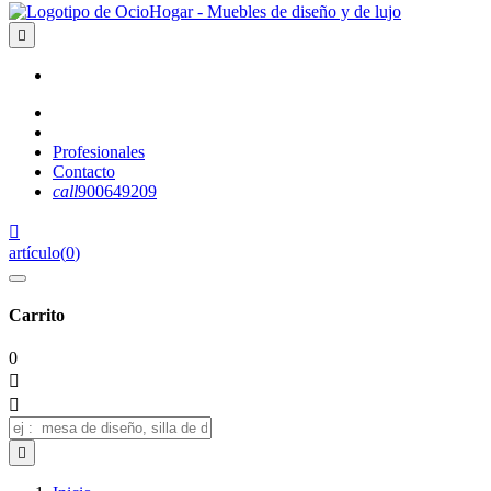

Profesionales
Contacto
call
900649209

artículo
(
0
)
Carrito
0


