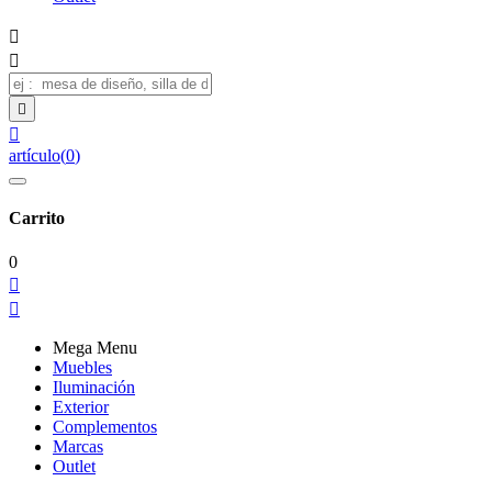




artículo
(
0
)
Carrito
0


Mega Menu
Muebles
Iluminación
Exterior
Complementos
Marcas
Outlet