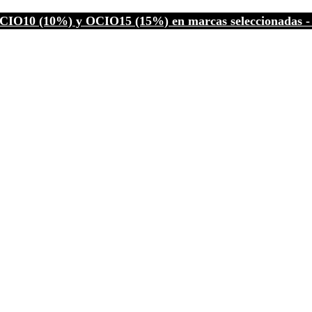
CIO10 (10%) y OCIO15 (15%) en marcas seleccionadas - C