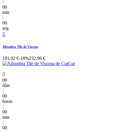
:
00
min
:
00
seg

Alfombra Tile de Viscosa
191,02 €
-18%
232,96 €

00
días
:
00
horas
:
00
min
:
00