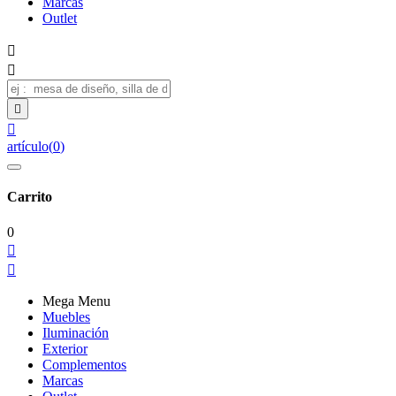
Marcas
Outlet




artículo
(
0
)
Carrito
0


Mega Menu
Muebles
Iluminación
Exterior
Complementos
Marcas