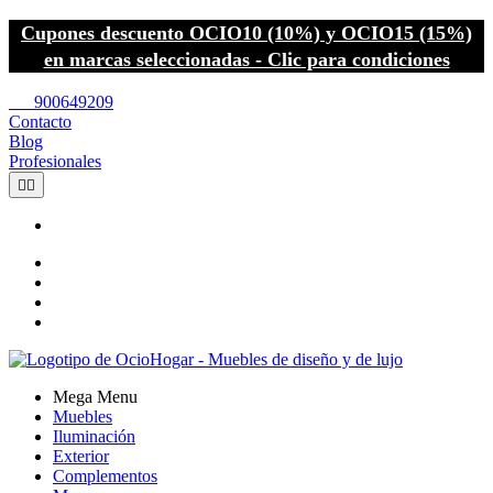
Cupones descuento OCIO10 (10%) y OCIO15 (15%)
en marcas seleccionadas - Clic para condiciones
call
900649209
Contacto
Blog
Profesionales


Mega Menu
Muebles
Iluminación
Exterior
Complementos