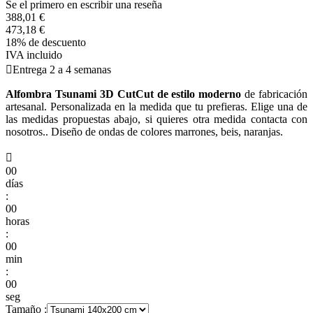
Se el primero en escribir una reseña
388,01 €
473,18 €
18% de descuento
IVA incluido

Entrega 2 a 4 semanas
Alfombra Tsunami 3D CutCut de estilo moderno
de fabricación
artesanal. Personalizada en la medida que tu prefieras. Elige una de
las medidas propuestas abajo, si quieres otra medida contacta con
nosotros.. Diseño de ondas de colores marrones, beis, naranjas.

00
días
:
00
horas
:
00
min
:
00
seg
Tamaño :