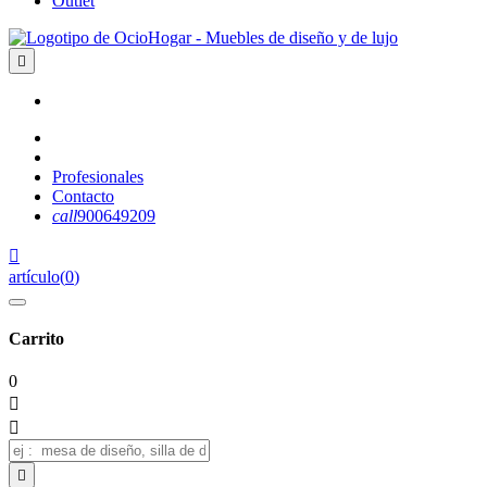
Outlet

Profesionales
Contacto
call
900649209

artículo
(
0
)
Carrito
0


