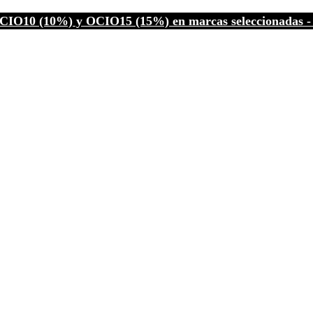
CIO10 (10%) y OCIO15 (15%) en marcas seleccionadas - C