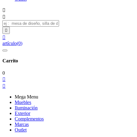




artículo
(
0
)
Carrito
0


Mega Menu
Muebles
Iluminación
Exterior
Complementos
Marcas
Outlet