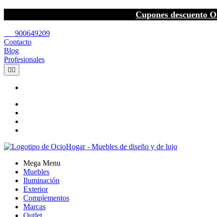
Cupones descuento O
call
900649209
Contacto
Blog
Profesionales


Mega Menu
Muebles
Iluminación
Exterior
Complementos
Marcas
Outlet