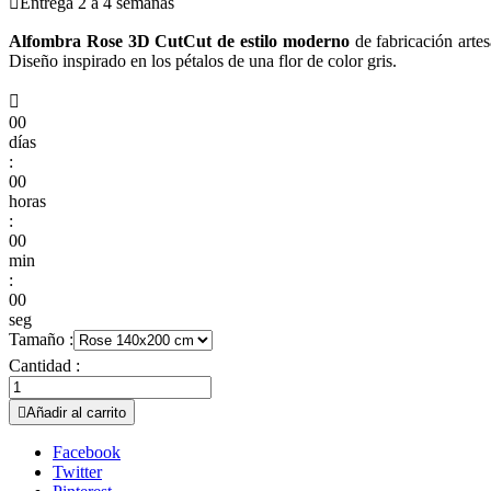

Entrega 2 a 4 semanas
Alfombra Rose 3D CutCut de estilo moderno
de fabricación artes
Diseño inspirado en los pétalos de una flor de color gris.

00
días
:
00
horas
:
00
min
:
00
seg
Tamaño :
Cantidad :

Añadir al carrito
Facebook
Twitter