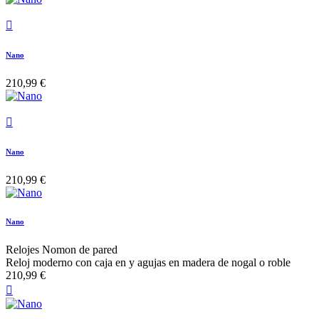

Nano
210,99 €

Nano
210,99 €
Nano
Relojes Nomon de pared
Reloj moderno con caja en y agujas en madera de nogal o roble
210,99 €
