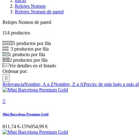
Inicio
Relojes Nomon
Relojes Nomon de pared
Relojes Nomon de pared
114 productos
5 productos por fila
3 productos por fila
1 producto por fila
2 productos por fila
Ver detalles en el listado
Ordenar por:

Relevancia
Nombre, A a Z
Nombre, Z a A
Precio: de más bajo a más al

Mini Barcelona Premium Gold
811,74 €
-15%
954,99 €