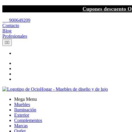
Cupones descuento O
call
900649209
Contacto
Blog
Profesionales


Mega Menu
Muebles
Iluminación
Exterior
Complementos
Marcas
Outlet