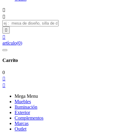




artículo
(
0
)
Carrito
0


Mega Menu
Muebles
Iluminación
Exterior
Complementos
Marcas
Outlet