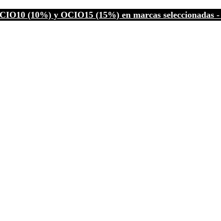
CIO10 (10%) y OCIO15 (15%) en marcas seleccionadas - C